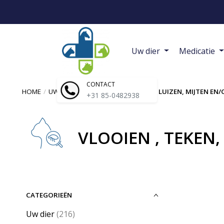
Uw dier
Medicatie
CONTACT
HOME
/
UW DIER
/
KAT
/
VLOOIEN , TEKEN, LUIZEN, MIJTEN EN/
+31 85-0482938
VLOOIEN , TEKEN,
CATEGORIEËN
Uw dier
(216)