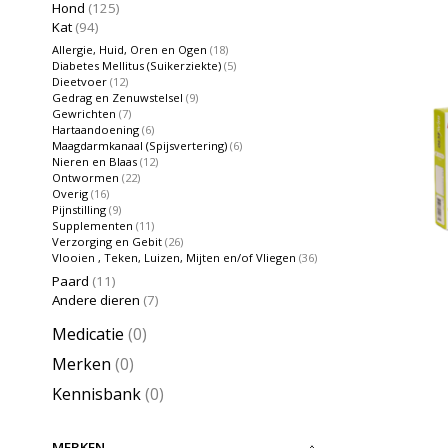
Hond
(125)
Kat
(94)
Allergie, Huid, Oren en Ogen
(18)
Diabetes Mellitus (Suikerziekte)
(5)
Dieetvoer
(12)
Gedrag en Zenuwstelsel
(9)
Gewrichten
(7)
Hartaandoening
(6)
Maagdarmkanaal (Spijsvertering)
(6)
Nieren en Blaas
(12)
Ontwormen
(22)
Overig
(16)
Pijnstilling
(9)
Supplementen
(11)
Verzorging en Gebit
(26)
Vlooien , Teken, Luizen, Mijten en/of Vliegen
(36)
Paard
(11)
Andere dieren
(7)
Medicatie
(0)
Merken
(0)
Kennisbank
(0)
MERKEN