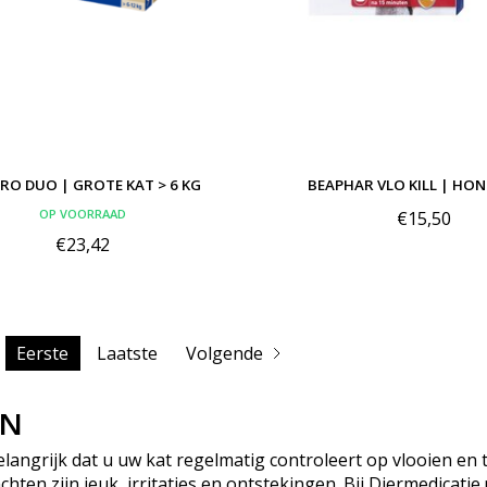
PRO DUO | GROTE KAT > 6 KG
BEAPHAR VLO KILL | HON
OP VOORRAAD
€15,50
€23,42
Eerste
Laatste
Volgende
EN
elangrijk dat u uw kat regelmatig controleert op vlooien en
hten zijn jeuk, irritaties en ontstekingen. Bij Diermedica