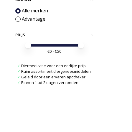
Alle merken
Advantage
PRIJS
Minimale prijswaarde
Price maximum value
€
0
- €
50
✓
Diermedicatie voor een eerlijke prijs
✓
Ruim assortiment diergeneesmiddelen
✓
Geleid door een ervaren apotheker
✓
Binnen 1 tot 2 dagen verzonden