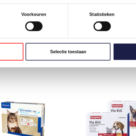
Voorkeuren
Statistieken
VECTRA FELIS | KAT
SERESTO TEKEN- EN VLOOIEN
OP VOORRAAD
OP VOORRAAD
€17,50
€29,99
Selectie toestaan