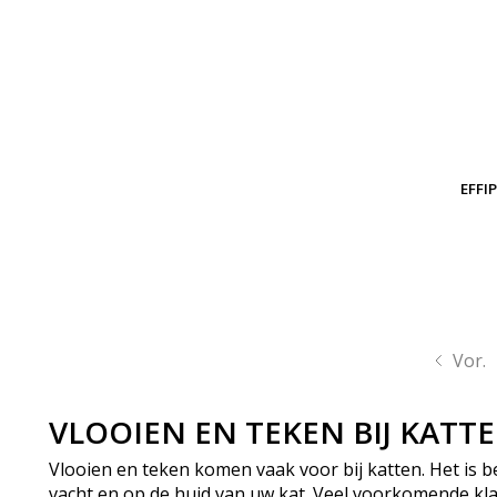
EFFI
Vor.
VLOOIEN EN TEKEN BIJ KATT
Vlooien en teken komen vaak voor bij katten. Het is b
vacht en op de huid van uw kat. Veel voorkomende klac