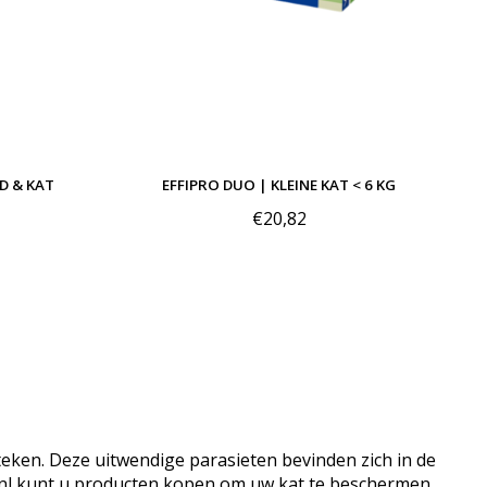
D & KAT
EFFIPRO DUO | KLEINE KAT < 6 KG
€20,82
 teken. Deze uitwendige parasieten bevinden zich in de
tie.nl kunt u producten kopen om uw kat te beschermen