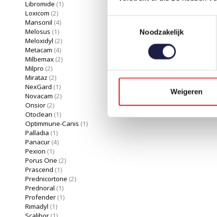
Libromide
(1)
Loxicom
(2)
Toestemmingsselectie
Mansonil
(4)
Melosus
(1)
Noodzakelijk
Meloxidyl
(2)
Metacam
(4)
Milbemax
(2)
Milpro
(2)
Mirataz
(2)
NexGard
(1)
Weigeren
Novacam
(2)
Onsior
(2)
Otoclean
(1)
Optimmune-Canis
(1)
Palladia
(1)
Panacur
(4)
Pexion
(1)
Porus One
(2)
Prascend
(1)
Prednicortone
(2)
Prednoral
(1)
Profender
(1)
Rimadyl
(1)
Scalibor
(1)