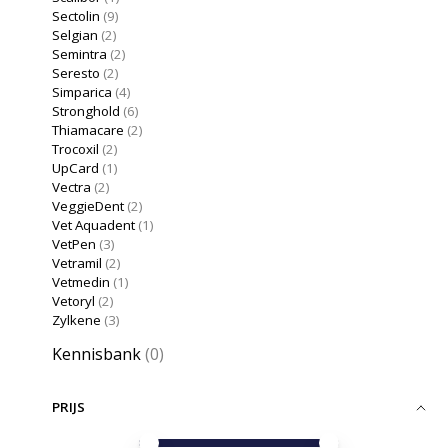
Sectolin
(9)
Selgian
(2)
Semintra
(2)
Seresto
(2)
Simparica
(4)
Stronghold
(6)
Thiamacare
(2)
Trocoxil
(2)
UpCard
(1)
Vectra
(2)
VeggieDent
(2)
Vet Aquadent
(1)
VetPen
(3)
Vetramil
(2)
Vetmedin
(1)
Vetoryl
(2)
Zylkene
(3)
Kennisbank
(0)
PRIJS
Minimale prijswaarde
Price maximum value