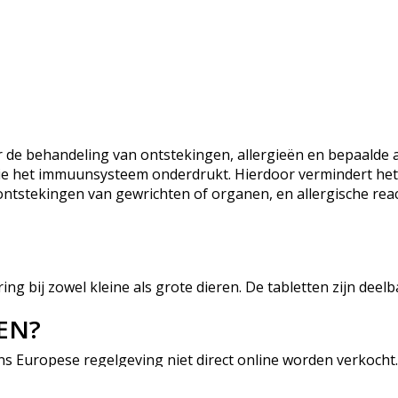
r de behandeling van ontstekingen, allergieën en bepaalde
e het immuunsysteem onderdrukt. Hierdoor vermindert het eff
ntstekingen van gewrichten of organen, en allergische reac
ng bij zowel kleine als grote dieren. De tabletten zijn deel
EN?
ns Europese regelgeving niet direct online worden verkocht.
unt uw recept indienen via de productpagina.