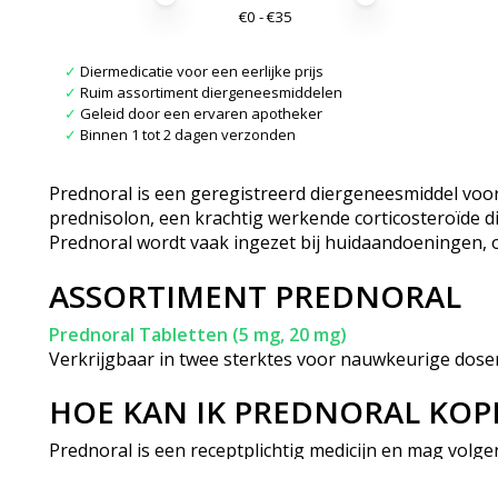
€
0
- €
35
✓
Diermedicatie voor een eerlijke prijs
✓
Ruim assortiment diergeneesmiddelen
✓
Geleid door een ervaren apotheker
✓
Binnen 1 tot 2 dagen verzonden
Prednoral is een geregistreerd diergeneesmiddel voo
prednisolon, een krachtig werkende corticosteroïde di
Prednoral wordt vaak ingezet bij huidaandoeningen, o
ASSORTIMENT PREDNORAL
Prednoral Tabletten (5 mg, 20 mg)
Verkrijgbaar in twee sterktes voor nauwkeurige doseri
HOE KAN IK PREDNORAL KOP
Prednoral is een receptplichtig medicijn en mag volge
vertoon van een geldig recept van uw dierenarts. U k