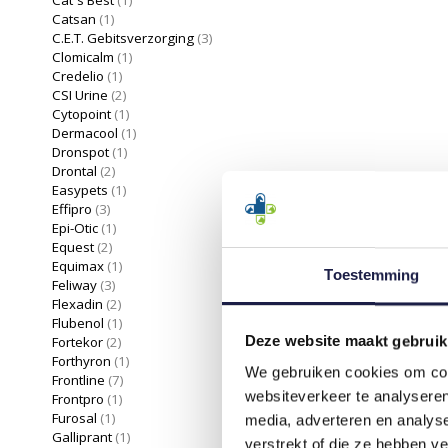
Catsan
(1)
C.E.T. Gebitsverzorging
(3)
Clomicalm
(1)
Credelio
(1)
CSI Urine
(2)
Cytopoint
(1)
Dermacool
(1)
Dronspot
(1)
Drontal
(2)
Easypets
(1)
Effipro
(3)
Epi-Otic
(1)
Equest
(2)
Equimax
(1)
Toestemming
Feliway
(3)
Flexadin
(2)
Flubenol
(1)
Deze website maakt gebruik
Fortekor
(2)
Forthyron
(1)
We gebruiken cookies om cont
Frontline
(7)
websiteverkeer te analyseren
Frontpro
(1)
Furosal
(1)
media, adverteren en analys
Galliprant
(1)
verstrekt of die ze hebben v