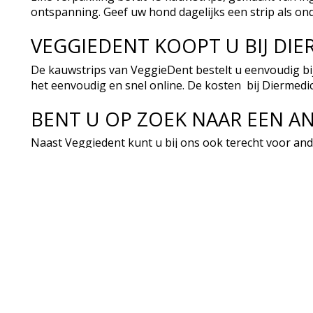
ontspanning. Geef uw hond dagelijks een strip als o
VEGGIEDENT KOOPT U BIJ DIE
De kauwstrips van VeggieDent bestelt u eenvoudig bij
het eenvoudig en snel online. De kosten bij Diermedic
BENT U OP ZOEK NAAR EEN A
Naast Veggiedent kunt u bij ons ook terecht voor an
Of kijk voor het volledige assortiment op
Supplement
CATEGOR
Uw dier
Medicatie