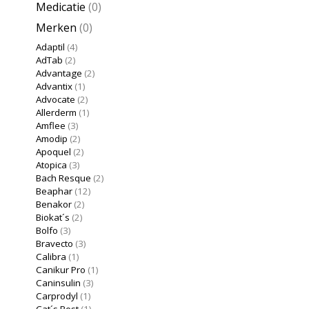
Medicatie
(0)
Merken
(0)
Adaptil
(4)
AdTab
(2)
Advantage
(2)
Advantix
(1)
Advocate
(2)
Allerderm
(1)
Amflee
(3)
Amodip
(2)
Apoquel
(2)
Atopica
(3)
Bach Resque
(2)
Beaphar
(12)
Benakor
(2)
Biokat´s
(2)
Bolfo
(3)
Bravecto
(3)
Calibra
(1)
Canikur Pro
(1)
Caninsulin
(3)
Carprodyl
(1)
Cat´s Best
(1)