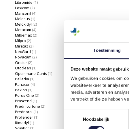
Libromide
(1)
Loxicom
(2)
Mansonil
(4)
Melosus
(1)
Meloxidyl
(2)
Metacam
(4)
Milbemax
(2)
Milpro
(2)
Mirataz
(2)
Toestemming
NexGard
(1)
Novacam
(2)
Onsior
(2)
Otoclean
(1)
Deze website maakt gebruik
Optimmune-Canis
(1)
We gebruiken cookies om cont
Palladia
(1)
Panacur
(4)
websiteverkeer te analyseren
Pexion
(1)
media, adverteren en analys
Porus One
(2)
verstrekt of die ze hebben v
Prascend
(1)
Prednicortone
(2)
Prednoral
(1)
Toestemmingsselectie
Profender
(1)
Noodzakelijk
Rimadyl
(1)
Scalibor
(1)