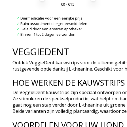
€
0
- €
15
✓
Diermedicatie voor een eerlijke prijs
✓
Ruim assortiment diergeneesmiddelen
✓
Geleid door een ervaren apotheker
✓
Binnen 1 tot 2 dagen verzonden
VEGGIEDENT
Ontdek VeggieDent kauwstrips voor de ultieme gebits
rustgevende optie dankzij L-theanine. Geschikt voor 
HOE WERKEN DE KAUWSTRIPS 
De VeggieDent kauwstrips zijn speciaal ontworpen o
Ze stimuleren de speekselproductie, wat helpt om ba
gaat nog een stap verder door L-theanine uit groene
Beide varianten zijn volledig plantaardig, waardoor ze
VOORDELEN VOOR UW HOND