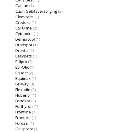
Catsan
(1)
C.E.T. Gebitsverzorging
(3)
Clomicalm
(1)
Credelio
(1)
CSI Urine
(2)
Cytopoint
(1)
Dermacool
(1)
Dronspot
(1)
Drontal
(2)
Easypets
(1)
Effipro
(3)
Epi-Otic
(1)
Equest
(2)
Equimax
(1)
Feliway
(3)
Flexadin
(2)
Flubenol
(1)
Fortekor
(2)
Forthyron
(1)
Frontline
(7)
Frontpro
(1)
Furosal
(1)
Galliprant
(1)