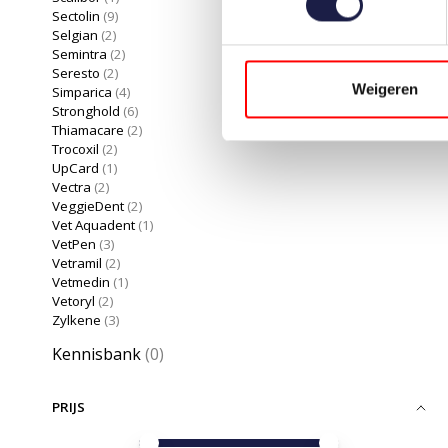
Sectolin
(9)
Selgian
(2)
Semintra
(2)
Seresto
(2)
Weigeren
Simparica
(4)
Stronghold
(6)
Thiamacare
(2)
Trocoxil
(2)
UpCard
(1)
Vectra
(2)
VeggieDent
(2)
Vet Aquadent
(1)
VetPen
(3)
Vetramil
(2)
Vetmedin
(1)
Vetoryl
(2)
Zylkene
(3)
Kennisbank
(0)
PRIJS
Minimale prijswaarde
Price maximum value