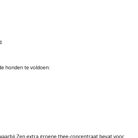
.
de honden te voldoen:
, waarbij Zen extra groene thee-concentraat bevat voor