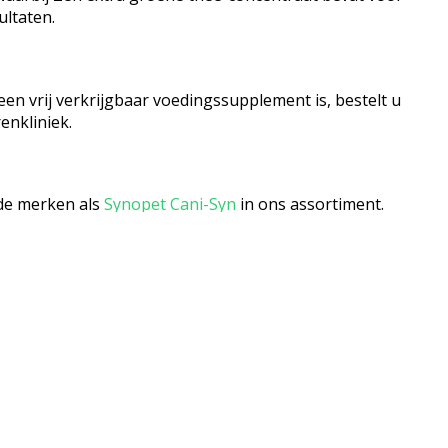
ultaten.
en vrij verkrijgbaar voedingssupplement is, bestelt u
renkliniek.
de merken als
Synopet Cani-Syn
in ons assortiment.
INFORMATIE
Veterinaire Apotheek Noord
Dierapotheker