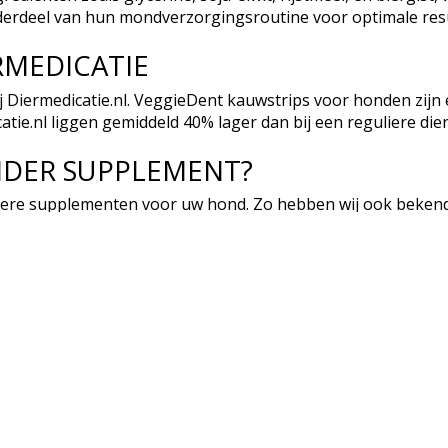
nderdeel van hun mondverzorgingsroutine voor optimale res
RMEDICATIE
 Diermedicatie.nl. VeggieDent kauwstrips voor honden zijn e
atie.nl liggen gemiddeld 40% lager dan bij een reguliere die
NDER SUPPLEMENT?
dere
supplementen voor uw hond. Zo hebben wij ook beken
en Hond.
IEËN
MIJN ACCOUNT
Registreren
Mijn bestellingen