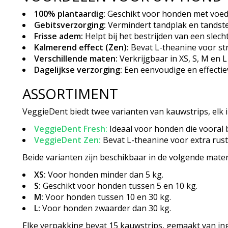
100% plantaardig:
Geschikt voor honden met voedse
Gebitsverzorging:
Vermindert tandplak en tandste
Frisse adem:
Helpt bij het bestrijden van een slech
Kalmerend effect (Zen):
Bevat L-theanine voor st
Verschillende maten:
Verkrijgbaar in XS, S, M en 
Dagelijkse verzorging:
Een eenvoudige en effecti
ASSORTIMENT
VeggieDent biedt twee varianten van kauwstrips, elk 
VeggieDent Fresh:
Ideaal voor honden die vooral 
VeggieDent Zen:
Bevat L-theanine voor extra rust
Beide varianten zijn beschikbaar in de volgende mate
XS:
Voor honden minder dan 5 kg.
S:
Geschikt voor honden tussen 5 en 10 kg.
M:
Voor honden tussen 10 en 30 kg.
L:
Voor honden zwaarder dan 30 kg.
Elke verpakking bevat 15 kauwstrips, gemaakt van ingr