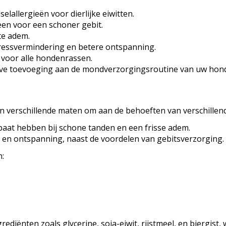
lallergieën voor dierlijke eiwitten.
en voor een schoner gebit.
te adem.
ressvermindering en betere ontspanning.
L voor alle hondenrassen.
eve toevoeging aan de mondverzorgingsroutine van uw hond
in verschillende maten om aan de behoeften van verschillen
baat hebben bij schone tanden en een frisse adem.
 en ontspanning, naast de voordelen van gebitsverzorging.
n:
ediënten zoals glycerine, soja-eiwit, rijstmeel, en biergist