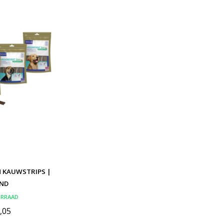
N KAUWSTRIPS |
ND
ORRAAD
,05