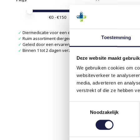
Minimale prijswaarde
Price maximum value
€
0
- €
150
✓
Diermedicatie voor een eerlijke prijs
Toestemming
✓
Ruim assortiment diergeneesmiddelen
✓
Geleid door een ervaren apotheker
✓
Binnen 1 tot 2 dagen verzonden
Deze website maakt gebruik
We gebruiken cookies om cont
websiteverkeer te analyseren
media, adverteren en analys
verstrekt of die ze hebben v
Toestemmingsselectie
Noodzakelijk
FORTE