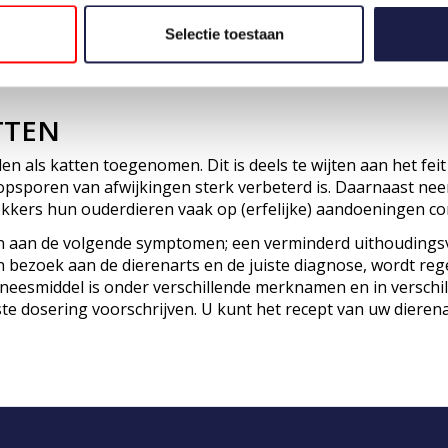
HOND & KAT
€21,95
Selectie toestaan
€35,99
TTEN
en als katten toegenomen. Dit is deels te wijten aan het f
et opsporen van afwijkingen sterk verbeterd is. Daarnaast 
okkers hun ouderdieren vaak op (erfelijke) aandoeningen con
n aan de volgende symptomen; een verminderd uithoudingsve
 bezoek aan de dierenarts en de juiste diagnose, wordt re
neesmiddel is onder verschillende merknamen en in verschil
iste dosering voorschrijven. U kunt het recept van uw dieren