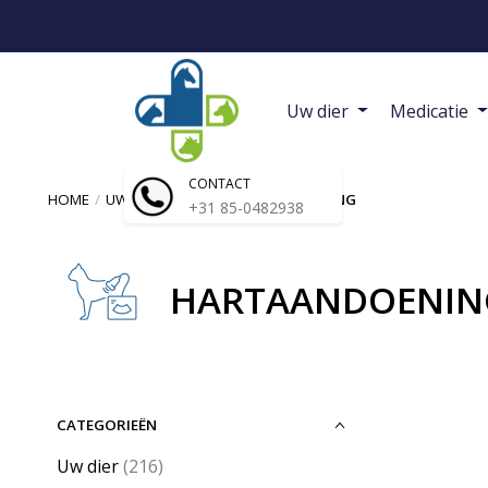
Uw dier
Medicatie
CONTACT
HOME
/
UW DIER
/
KAT
/
HARTAANDOENING
+31 85-0482938
HARTAANDOENIN
CATEGORIEËN
Uw dier
(216)