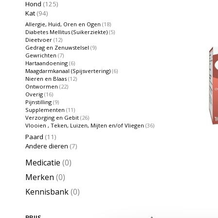
Hond
(125)
Kat
(94)
Allergie, Huid, Oren en Ogen
(18)
Diabetes Mellitus (Suikerziekte)
(5)
Dieetvoer
(12)
Gedrag en Zenuwstelsel
(9)
Gewrichten
(7)
Hartaandoening
(6)
Maagdarmkanaal (Spijsvertering)
(6)
Nieren en Blaas
(12)
Ontwormen
(22)
Overig
(16)
Pijnstilling
(9)
Supplementen
(11)
Verzorging en Gebit
(26)
Vlooien , Teken, Luizen, Mijten en/of Vliegen
(36)
Paard
(11)
Andere dieren
(7)
Medicatie
(0)
Merken
(0)
Kennisbank
(0)
PRIJS