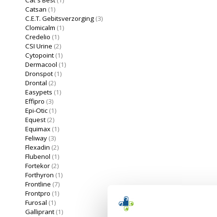
Catsan
(1)
C.E.T. Gebitsverzorging
(3)
Clomicalm
(1)
Credelio
(1)
CSI Urine
(2)
Cytopoint
(1)
Dermacool
(1)
Dronspot
(1)
Drontal
(2)
Easypets
(1)
Effipro
(3)
Epi-Otic
(1)
Equest
(2)
Equimax
(1)
Feliway
(3)
Flexadin
(2)
Flubenol
(1)
Fortekor
(2)
Forthyron
(1)
Frontline
(7)
Frontpro
(1)
Furosal
(1)
Galliprant
(1)