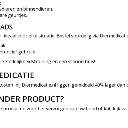
.
isdieren en binnendieren.
are geurtjes.
PADS
ideaal voor elke situatie. Bestel voordelig via Diermedicatie.n
uik.
intensief gebruik.
e zindelijkheidstraining en een schoon huis!
EDICATIE
kosten bij Diermedicatie.nl liggen gemiddeld 40% lager dan b
ANDER PRODUCT?
e
producten voor het verzorgen van uw hond of kat, kijk vo
 dan onze voorgeselecteerde producten in de categorie
Puppy.