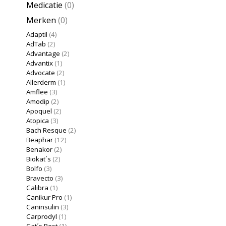
Medicatie
(0)
Merken
(0)
Adaptil
(4)
AdTab
(2)
Advantage
(2)
Advantix
(1)
Advocate
(2)
Allerderm
(1)
Amflee
(3)
Amodip
(2)
Apoquel
(2)
Atopica
(3)
Bach Resque
(2)
Beaphar
(12)
Benakor
(2)
Biokat´s
(2)
Bolfo
(3)
Bravecto
(3)
Calibra
(1)
Canikur Pro
(1)
Caninsulin
(3)
Carprodyl
(1)
Cat´s Best
(1)