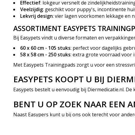
Effectief
: lokgeur versnelt de zindelijkheidstraining
Veelzijdig
: geschikt voor puppy's, incontinente hu
Lekvrij design
: vier lagen voorkomen lekkage en n
ASSORTIMENT EASYPETS TRAINING
Bij Easypets vindt u diverse formaten en verpakkingen, 
60 x 60 cm - 105 stuks
: perfect voor dagelijks gebr
58 x 58 cm - 250 stuks
: extra grote voorraad voor 
Met Easypets Trainingpads zorgt u voor een stressvrij
EASYPETS KOOPT U BIJ DIERM
Easypets bestelt u eenvoudig bij Diermedicatie.nl. De 
BENT U OP ZOEK NAAR EEN 
Naast Easypers kunt u bij ons ook terecht voor ander
Verzorging Kat
. Heeft u net een pup in huis? Bekijk