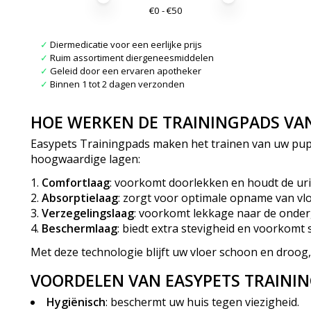
€
0
- €
50
✓
Diermedicatie voor een eerlijke prijs
✓
Ruim assortiment diergeneesmiddelen
✓
Geleid door een ervaren apotheker
✓
Binnen 1 tot 2 dagen verzonden
HOE WERKEN DE TRAININGPADS VAN
Easypets Trainingpads maken het trainen van uw pup 
hoogwaardige lagen:
Comfortlaag
: voorkomt doorlekken en houdt de urin
Absorptielaag
: zorgt voor optimale opname van vlo
Verzegelingslaag
: voorkomt lekkage naar de onde
Beschermlaag
: biedt extra stevigheid en voorkomt
Met deze technologie blijft uw vloer schoon en droog,
VOORDELEN VAN EASYPETS TRAINI
Hygiënisch
: beschermt uw huis tegen viezigheid.