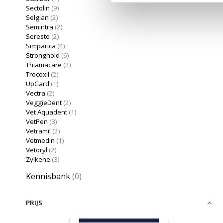
Sectolin
(9)
Selgian
(2)
Semintra
(2)
Seresto
(2)
Simparica
(4)
Stronghold
(6)
Thiamacare
(2)
Trocoxil
(2)
UpCard
(1)
Vectra
(2)
VeggieDent
(2)
Vet Aquadent
(1)
VetPen
(3)
Vetramil
(2)
Vetmedin
(1)
Vetoryl
(2)
Zylkene
(3)
Kennisbank
(0)
PRIJS
Minimale prijswaarde
Price maximum value