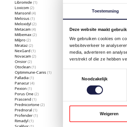
Libromide
(1)
Loxicom
(2)
Toestemming
Mansonil
(4)
Melosus
(1)
Meloxidyl
(2)
Metacam
(4)
Deze website maakt gebruik
Milbemax
(2)
We gebruiken cookies om cont
Milpro
(2)
Mirataz
(2)
websiteverkeer te analyseren
NexGard
(1)
media, adverteren en analys
Novacam
(2)
verstrekt of die ze hebben v
Onsior
(2)
Otoclean
(1)
Optimmune-Canis
(1)
Toestemmingsselectie
Palladia
(1)
Noodzakelijk
Panacur
(4)
Pexion
(1)
Porus One
(2)
Prascend
(1)
Prednicortone
(2)
Prednoral
(1)
Weigeren
Profender
(1)
Rimadyl
(1)
Scalibor
(1)