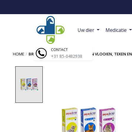
Uw dier
Medicatie
CONTACT
HOME
/
BRAVECTO KAT | SPOT-ON TEGEN VLOOIEN, TEKEN EN
+31 85-0482938
Product image slideshow Items