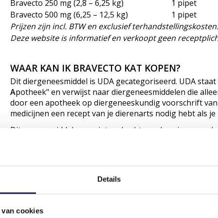
Bravecto 250 mg (2,8 – 6,25 kg)
1 pipet
Bravecto 500 mg (6,25 – 12,5 kg)
1 pipet
Prijzen zijn incl. BTW en exclusief terhandstellingskoste
Deze website is informatief en verkoopt geen receptpli
WAAR KAN IK BRAVECTO KAT KOPEN?
Dit diergeneesmiddel is UDA gecategoriseerd. UDA staat 
A
potheek" en verwijst naar diergeneesmiddelen die alle
door een apotheek op diergeneeskundig voorschrift van e
medicijnen een recept van je dierenarts nodig hebt als j
Dit geneesmiddel mag niet verkocht worden via een websit
de apotheek of de dierenarts.
WAT ZIJN DE INDICATIES VOOR GEBRUIK VAN
Bravecto Kat is een UDA-geregistreerd diergeneesmiddel 
Details
geregistreerd voor de behandeling van infestaties met vl
spot-on oplossing. Voor volledige informatie over indicat
de officiële
bijsluiter
(REG NL 116438 / 116439 / 116440) o
 van cookies