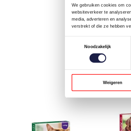
We gebruiken cookies om cont
websiteverkeer te analyseren
media, adverteren en analys
verstrekt of die ze hebben v
Toestemmingsselectie
Noodzakelijk
Weigeren
Items van productcarrousel