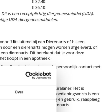
€ 32,40
€ 36,10
n. Dit is een receptplichtig diergeneesmiddel (UDA).
chtige UDA-diergeneesmiddelen.
voor "
U
itsluitend bij een
D
ierenarts of bij een
en door een dierenarts mogen worden afgeleverd, of
en dierenarts. Dit betekent dat je voor deze
e het koopt in een apotheek.
e; alles dient te verlopen via persoonlijk contact met
BRAVECTO KAT?
en bevat de werkzame stof fluralaner. Het is
Over
ooien en teken bij katten. De toedieningsvorm is een
ies, contra-indicaties, dosering en gebruik, raadpleeg
f neem contact op met uw dierenarts.