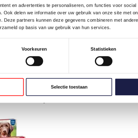
ent en advertenties te personaliseren, om functies voor social
HOE VAAK DIEN IK BRAVECTO KAT TOE?
. Ook delen we informatie over uw gebruik van onze site met on
e. Deze partners kunnen deze gegevens combineren met andere i
In de
bijsluiter
die u bij dit product ontvangt, staat een d
erzameld op basis van uw gebruik van hun services.
aanbrengt op uw kat.
Niets op deze website mag worden opgevat als medisch ad
Voorkeuren
Statistieken
voor menselijk gebruik. Bewaar dit en alle geneesmiddel
Selectie toestaan
DIT VIND JE MISSCHIEN OOK LEUK