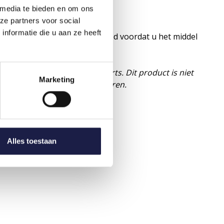
 media te bieden en om ons
ze partners voor social
nformatie die u aan ze heeft
uidelijke instructie. Lees dit goed voordat u het middel
vies. Raadpleeg uw dierenarts. Dit product is niet
Marketing
en buiten het bereik van kinderen.
Alles toestaan