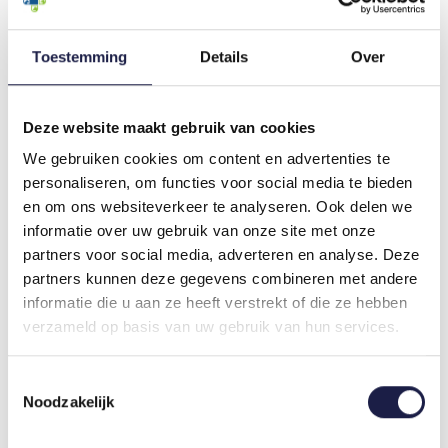
voorkomt besmetting van de omgeving.
VECTRA FELIS KAT DOSERING
Toestemming
Details
Over
Vectra Felis bestaat uit enkel 1 dosering voor
katten van 0,6 kg tot 10 kg. Dit product is niet
bedoeld voor kittens die minder dan 0,6 kg wegen
Deze website maakt gebruik van cookies
of jonger zijn dan 7 weken. De inhoud is makkelijk
We gebruiken cookies om content en advertenties te
toe te dienen op de huid met de bijgeleverde
personaliseren, om functies voor social media te bieden
applicator. Lees voor gebruik altijd de bijsluiter.
en om ons websiteverkeer te analyseren. Ook delen we
VECTRA FELIS KAT TOEDIENEN
informatie over uw gebruik van onze site met onze
Vectra Felis voor katten is gemakkelijk toe te
partners voor social media, adverteren en analyse. Deze
dienen met de pipet die wordt meegeleverd in de
partners kunnen deze gegevens combineren met andere
verpakking. In
de bijsluiter
die u bij dit product
informatie die u aan ze heeft verstrekt of die ze hebben
ontvangt, staat een duidelijke instructie. Lees dit
verzameld op basis van uw gebruik van hun services.
goed voordat u het middel aanbrengt op uw kat.
Toestemmingsselectie
HOE VAAK MAG U VECTRA FELIS
Noodzakelijk
GEBRUIKEN?
U kunt de behandeling eenmaal per maand