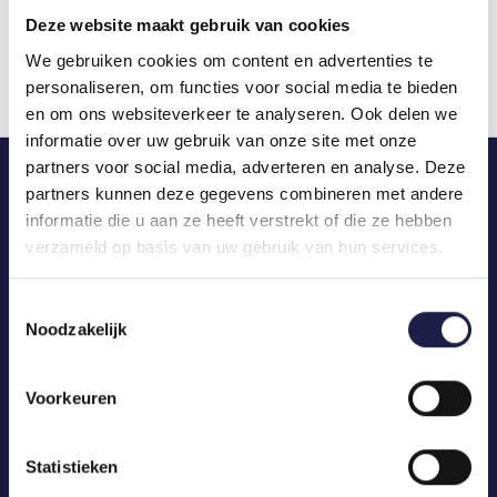
van gewrichtsproblemen zijn er verschillende
Deze website maakt gebruik van cookies
behandelingen mogelijk, overleg van tevoren altijd
met uw dierenarts.
We gebruiken cookies om content en advertenties te
personaliseren, om functies voor social media te bieden
en om ons websiteverkeer te analyseren. Ook delen we
informatie over uw gebruik van onze site met onze
partners voor social media, adverteren en analyse. Deze
partners kunnen deze gegevens combineren met andere
informatie die u aan ze heeft verstrekt of die ze hebben
verzameld op basis van uw gebruik van hun services.
Toestemmingsselectie
Noodzakelijk
Voorkeuren
Statistieken