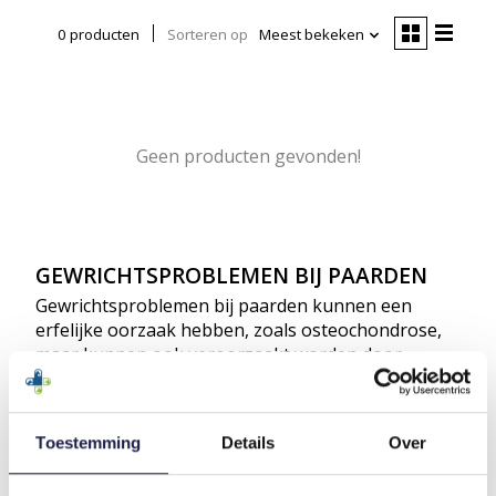
0 producten
Sorteren op
Meest bekeken
Geen producten gevonden!
GEWRICHTSPROBLEMEN BIJ PAARDEN
Gewrichtsproblemen bij paarden kunnen een
erfelijke oorzaak hebben, zoals osteochondrose,
maar kunnen ook veroorzaakt worden door
overbelasting van de gewrichten. Gewrichtsslijtage,
oftewel artrose, komt bij zowel oudere als jonge
paarden voor doordat zij voor diverse (sportieve)
Toestemming
Details
Over
doeleinden worden ingezet waarbij de gewrichten
stevig belast worden. Wanneer uw paard last heeft