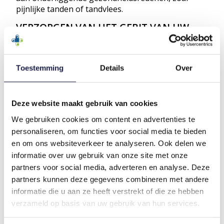
pijnlijke tanden of tandvlees.
VERZORGEN VAN HET GEBIT
VAN UW
HOND
Voor een goede gebitsverzorging van uw hond is
een dagelijkse routine essentieel. Tandenpoetsen
Toestemming
Details
Over
is de effectiefste manier om het tandvlees en de
tanden gezond te houden en tandplak tegen te
gaan. Het geleidelijk introduceren van
Deze website maakt gebruik van cookies
tandenpoetsen kan ertoe leiden dat uw hond de
We gebruiken cookies om content en advertenties te
poetsbeurt zelf leuk gaat vinden. Daarbij geldt ook
personaliseren, om functies voor social media te bieden
'jong geleerd, is oud gedaan' en kan het geen
en om ons websiteverkeer te analyseren. Ook delen we
kwaad om vroeg te beginnen met het poetsen van
informatie over uw gebruik van onze site met onze
de tanden van uw hond. Het is ook mogelijk om
partners voor social media, adverteren en analyse. Deze
verschillende methodes te combineren. Zo zijn er
partners kunnen deze gegevens combineren met andere
ook gebitsverzorgende snacks van bijvoorbeeld
informatie die u aan ze heeft verstrekt of die ze hebben
VeggieDent
en kan een smakelijke vloeistof aan
verzameld op basis van uw gebruik van hun services.
het drinkwater worden toegevoegd om tandplak,
tandsteen en een slechte adem tegen te gaan.