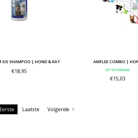
 SIS SHAMPOO | HOND & KAT
AMFLEE COMBO | HO
OP VOORRAAD
€18,95
€15,03
Eerste
Laatste
Volgende