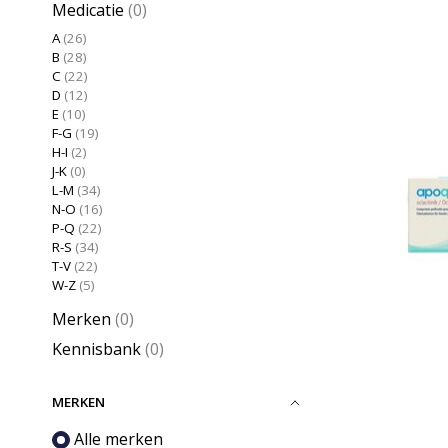
Medicatie
(0)
A
(26)
B
(28)
C
(22)
D
(12)
E
(10)
F-G
(19)
H-I
(2)
J-K
(0)
L-M
(34)
N-O
(16)
P-Q
(22)
R-S
(34)
T-V
(22)
W-Z
(5)
Merken
(0)
Kennisbank
(0)
MERKEN
Alle merken