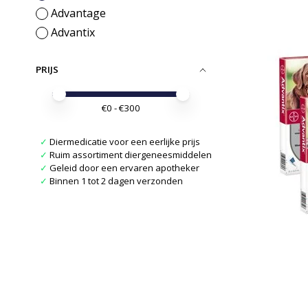
Advantage
Advantix
PRIJS
Minimale prijswaarde
Price maximum value
€
0
- €
300
✓
Diermedicatie voor een eerlijke prijs
✓
Ruim assortiment diergeneesmiddelen
✓
Geleid door een ervaren apotheker
✓
Binnen 1 tot 2 dagen verzonden