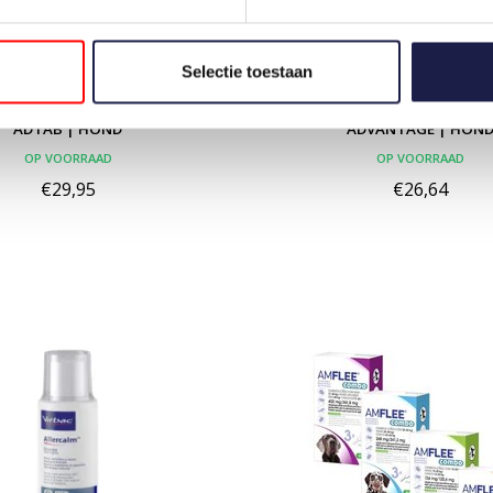
Selectie toestaan
ADTAB | HOND
ADVANTAGE | HON
OP VOORRAAD
OP VOORRAAD
€29,95
€26,64