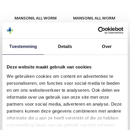
MANSONIL ALL WORM
MANSONIL ALL WORM
TASTY | HOND <35KG
LARGE DOG | HOND
>35KG
€10,64
OP VOORRAAD
Toestemming
Details
Over
€23,65
Deze website maakt gebruik van cookies
We gebruiken cookies om content en advertenties te
Vor.
Volgende
personaliseren, om functies voor social media te bieden
en om ons websiteverkeer te analyseren. Ook delen we
Een onderdeel van de standaard verzorging van
informatie over uw gebruik van onze site met onze
uw hond is het ontwormen. U kunt dit het beste op
partners voor social media, adverteren en analyse. Deze
regelmatige basis doen om uw hond in goede
partners kunnen deze gegevens combineren met andere
gezondheid te houden. De meeste wormen zijn te
informatie die u aan ze heeft verstrekt of die ze hebben
behandelen met ontwormingsmiddelen
voor
verzameld op basis van uw gebruik van hun services.
honden
.