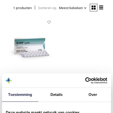
1 producten
Sorteren op
Meest bekeken
INCURIN 1 MG HOND 30
TABLETTEN
Toestemming
Details
Over
€22,00
Deze website maakt gebruik van cookies