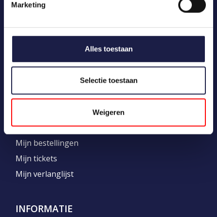
Marketing
CATEGORIEËN
Uw dier
Medicatie
Alles toestaan
Merken
Kennisbank
Selectie toestaan
MIJN ACCOUNT
Weigeren
Registreren
Mijn bestellingen
Mijn tickets
Mijn verlanglijst
INFORMATIE