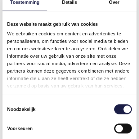
Toestemming
Details
Over
katten. Als u een product hebt aangebracht en uw
kat begint te trillen, te kwijlen of stuiptrekkingen
te vertonen, is er sprake van een noodgeval!
Neem
Deze website maakt gebruik van cookies
dan direct contact op met uw dierenarts.
We gebruiken cookies om content en advertenties te
personaliseren, om functies voor social media te bieden
en om ons websiteverkeer te analyseren. Ook delen we
REACTIES
informatie over uw gebruik van onze site met onze
partners voor social media, adverteren en analyse. Deze
Wees de eerste om te reageren...
partners kunnen deze gegevens combineren met andere
informatie die u aan ze heeft verstrekt of die ze hebben
verzameld op basis van uw gebruik van hun services.
Laat een reactie achter
Naam:
*
Toestemmingsselectie
Noodzakelijk
E-mail:
*
Voorkeuren