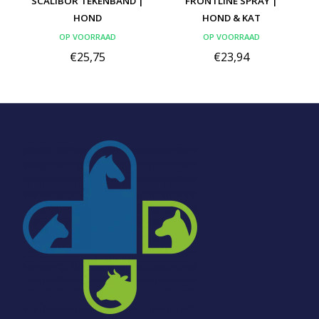
SCALIBOR TEKENBAND |
FRONTLINE SPRAY |
HOND
HOND & KAT
OP VOORRAAD
OP VOORRAAD
€25,75
€23,94