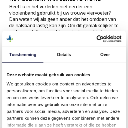
Heeft u in het verleden niet eerder een
vlooienband gebruikt bij uw trouwe viervoeter?
Dan weten wij als geen ander dat het omdoen van
de halsband lastig kan zijn. Om dit gemakkelijker te
maken vertellen wij u hieronder hoe u dit stap voor
stap doet:
Haal de Seresto vlooienband voor honden uit
de verpakking;
Toestemming
Details
Over
Maak de halsband vast om de nek van uw hond;
Trek vervolgens de vlooienband niet te strak
aan, er moeten twee vingers passen tussen de nek
Deze website maakt gebruik van cookies
van uw hond en de halsband;
We gebruiken cookies om content en advertenties te
Schuif het resterende deel van de band door de
personaliseren, om functies voor social media te bieden
lus en knip deze op 2 cm af.
en om ons websiteverkeer te analyseren. Ook delen we
Lees voor gebruik altijd
de bijsluiter
.
informatie over uw gebruik van onze site met onze
HOE VEILIG IS SERESTO HOND?
partners voor social media, adverteren en analyse. Deze
partners kunnen deze gegevens combineren met andere
Natuurlijk heeft u de veiligheid van uw hond altijd
informatie die u aan ze heeft verstrekt of die ze hebben
hoog in het vaandel staan. Daarom is het