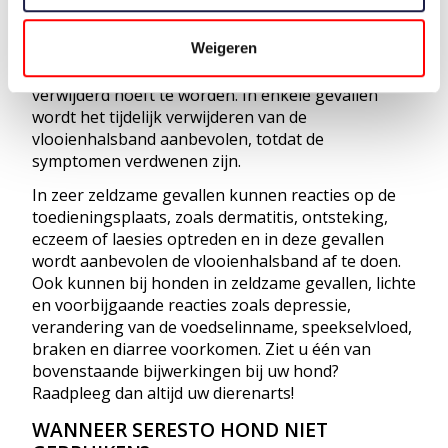
reacties op de toedieningsplaats zoals jeuk,
roodheid en haarverlies te kunnen voorkomen.
Weigeren
Deze bijwerkingen verdwijnen doorgaans binnen 1
tot 2 weken zonder dat de vlooienhalsband
verwijderd hoeft te worden. In enkele gevallen
wordt het tijdelijk verwijderen van de
vlooienhalsband aanbevolen, totdat de
symptomen verdwenen zijn.
In zeer zeldzame gevallen kunnen reacties op de
toedieningsplaats, zoals dermatitis, ontsteking,
eczeem of laesies optreden en in deze gevallen
wordt aanbevolen de vlooienhalsband af te doen.
Ook kunnen bij honden in zeldzame gevallen, lichte
en voorbijgaande reacties zoals depressie,
verandering van de voedselinname, speekselvloed,
braken en diarree voorkomen. Ziet u één van
bovenstaande bijwerkingen bij uw hond?
Raadpleeg dan altijd uw dierenarts!
WANNEER SERESTO HOND NIET