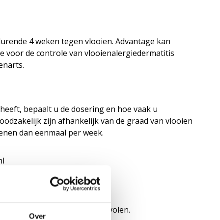
urende 4 weken tegen vlooien. Advantage kan
e voor de controle van
vlooienalergiedermatitis
enarts.
heeft, bepaalt u de dosering en hoe vaak u
odzakelijk zijn afhankelijk van de graad van vlooien
dienen dan eenmaal per week.
ml
van 1,0 ml
 van 2,5 ml
 van 4,0 ml
osis van Advantage 400 aanbevolen.
Over