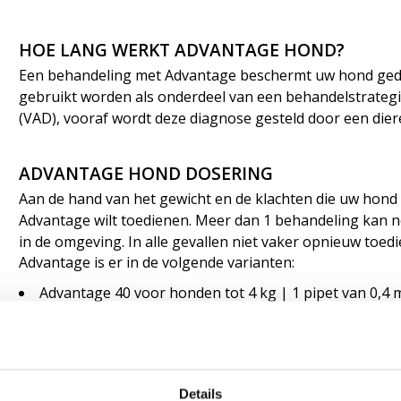
HOE LANG WERKT ADVANTAGE HOND?
Een behandeling met Advantage beschermt uw hond ged
gebruikt worden als onderdeel van een behandelstrategi
(VAD), vooraf wordt deze diagnose gesteld door een dier
ADVANTAGE HOND DOSERING
Aan de hand van het gewicht en de klachten die uw hond 
Advantage wilt toedienen.
Meer dan 1 behandeling kan no
in de omgeving. In alle gevallen niet vaker opnieuw toe
Advantage is er in de volgende varianten:
Advantage 40 voor honden tot 4 kg | 1 pipet van 0,4 
Advantage 100 voor honden van 4 tot 10 kg | 1 pipet 
Advantage 250 voor honden van 10 tot 25 kg | 1 pipet
Advantage 400 voor honden van 25 tot 40 kg | 1 pipet
* Voor honden zwaarder dan 40 kg wordt een dubbele d
Details