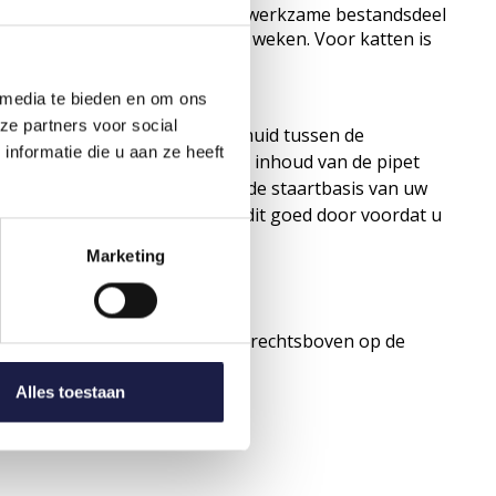
ie overgevoelig zijn voor het werkzame bestandsdeel
ende pups die jonger zijn dan 8 weken. Voor katten is
 media te bieden en om ons
ze partners voor social
de pipet direct op de intacte huid tussen de
nformatie die u aan ze heeft
25 kg wordt aangeraden om de inhoud van de pipet
en vanaf de schouderbladen tot de staartbasis van uw
 een duidelijke instructie. Lees dit goed door voordat u
Marketing
 KOPEN?
en. Selecteer de juiste sterkte rechtsboven op de
Diermedicatie.nl!
Alles toestaan