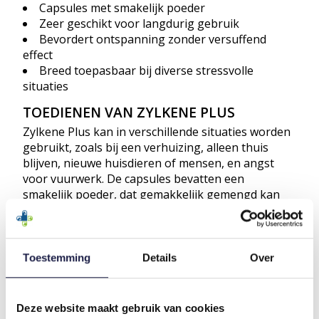
Capsules met smakelijk poeder
Zeer geschikt voor langdurig gebruik
Bevordert ontspanning zonder versuffend
effect
Breed toepasbaar bij diverse stressvolle
situaties
TOEDIENEN VAN ZYLKENE PLUS
Zylkene Plus kan in verschillende situaties worden
gebruikt, zoals bij een verhuizing, alleen thuis
blijven, nieuwe huisdieren of mensen, en angst
voor vuurwerk. De capsules bevatten een
smakelijk poeder, dat gemakkelijk gemengd kan
worden met het voer of een snack. U kunt de
capsule in zijn geheel geven, maar het wordt
aangeraden de capsule te openen en het poeder
door het voedsel te mengen.
Toestemming
Details
Over
DOSERING VAN ZYLKENE PLUS
Zylkene Plus hoeft slechts eenmaal per dag
Deze website maakt gebruik van cookies
gegeven te worden. Afhankelijk van het gewicht