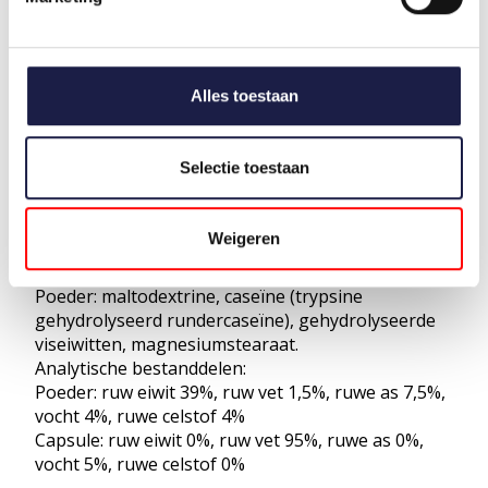
Zylkene Plus 75 mg
Poeder: maltodextrine, caseïne (trypsine
gehydrolyseerd rundercaseïne), gehydrolyseerde
viseiwitten, magnesiumstearaat.
Alles toestaan
Analytische bestanddelen:
Poeder: ruw eiwit 17,3%, ruw vet 1,5%, ruwe as
3,5%, vocht 3,5%, ruwe celstof 4%
Selectie toestaan
Capsule: ruw eiwit 0%, ruw vet 95%, ruwe as 0%,
vocht 5%, ruwe celstof 0%
Weigeren
Zylkene Plus 225 mg
Poeder: maltodextrine, caseïne (trypsine
gehydrolyseerd rundercaseïne), gehydrolyseerde
viseiwitten, magnesiumstearaat.
Analytische bestanddelen:
Poeder: ruw eiwit 39%, ruw vet 1,5%, ruwe as 7,5%,
vocht 4%, ruwe celstof 4%
Capsule: ruw eiwit 0%, ruw vet 95%, ruwe as 0%,
vocht 5%, ruwe celstof 0%