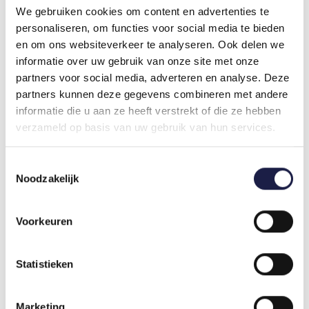
We gebruiken cookies om content en advertenties te
van uw huisdier, kunt u de volgende dosering
personaliseren, om functies voor social media te bieden
aanhouden:
en om ons websiteverkeer te analyseren. Ook delen we
Advies dosering Zylkene Plus 75mg (kat & kleine
informatie over uw gebruik van onze site met onze
hond)
partners voor social media, adverteren en analyse. Deze
Gewicht < 5 kg: 1 capsule per dag
partners kunnen deze gegevens combineren met andere
Gewicht 5 - 10 kg: 2 capsules per dag
informatie die u aan ze heeft verstrekt of die ze hebben
verzameld op basis van uw gebruik van hun services.
Advies dosering Zylkene Plus 225mg
(middelgrote hond)
Toestemmingsselectie
Gewicht 10 - 15 kg: 1 capsule per dag
Noodzakelijk
Gewicht 15 - 30 kg: 2 capsules per dag
Advies dosering Zylkene Plus 450mg (grote
Voorkeuren
hond)
Gewicht 15 - 30 kg: 1 capsule per dag
Gewicht 30 - 60 kg: 2 capsules per dag
Statistieken
SAMENSTELLING
Marketing