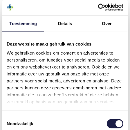
Onsior 6 mg
60 tabl.
€ 51,68
Prijzen zijn incl. BTW en exclusief
terhandstellingskosten. Dit is een receptplichtig
Toestemming
Details
Over
diergeneesmiddel (UDA). Deze website is
informatief en verkoopt geen receptplichtige UDA-
diergeneesmiddelen.
Deze website maakt gebruik van cookies
WAAR KAN IK ONSIOR KAT KOPEN?
We gebruiken cookies om content en advertenties te
personaliseren, om functies voor social media te bieden
Dit diergeneesmiddel is UDA gecategoriseerd. UDA
staat voor "
U
itsluitend bij een
D
ierenarts of bij een
en om ons websiteverkeer te analyseren. Ook delen we
A
potheek" en verwijst naar diergeneesmiddelen
informatie over uw gebruik van onze site met onze
die alleen door een dierenarts mogen worden
partners voor social media, adverteren en analyse. Deze
afgeleverd, of door een apotheek op
partners kunnen deze gegevens combineren met andere
diergeneeskundig voorschrift van een dierenarts.
informatie die u aan ze heeft verstrekt of die ze hebben
Dit betekent dat je voor deze medicijnen een
verzameld op basis van uw gebruik van hun services.
recept
van je dierenarts nodig hebt als je het koopt
in een apotheek.
Toestemmingsselectie
Dit geneesmiddel mag niet verkocht worden via
Noodzakelijk
een website; alles dient te verlopen via persoonlijk