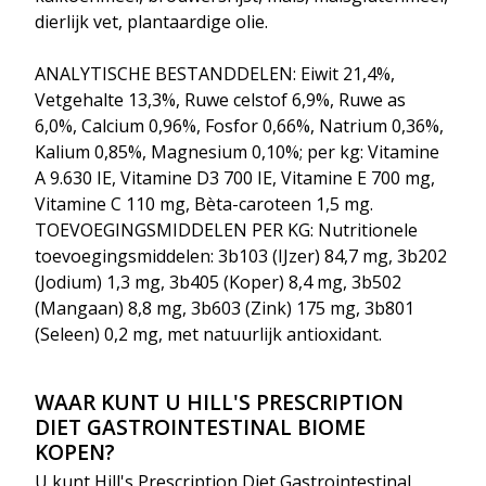
dierlijk vet, plantaardige olie.
ANALYTISCHE BESTANDDELEN: Eiwit 21,4%,
Vetgehalte 13,3%, Ruwe celstof 6,9%, Ruwe as
6,0%, Calcium 0,96%, Fosfor 0,66%, Natrium 0,36%,
Kalium 0,85%, Magnesium 0,10%; per kg: Vitamine
A 9.630 IE, Vitamine D3 700 IE, Vitamine E 700 mg,
Vitamine C 110 mg, Bèta-caroteen 1,5 mg.
TOEVOEGINGSMIDDELEN PER KG: Nutritionele
toevoegingsmiddelen: 3b103 (IJzer) 84,7 mg, 3b202
(Jodium) 1,3 mg, 3b405 (Koper) 8,4 mg, 3b502
(Mangaan) 8,8 mg, 3b603 (Zink) 175 mg, 3b801
(Seleen) 0,2 mg, met natuurlijk antioxidant.
WAAR KUNT U HILL'S PRESCRIPTION
D
IET
GASTROINTESTINAL BIOME
KOPEN?
U kunt
Hill's Prescription Diet Gastrointestinal