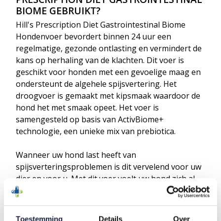
BIOME
GEBRUIKT?
Hill's Prescription Diet Gastrointestinal Biome
Hondenvoer bevordert binnen 24 uur een
regelmatige, gezonde ontlasting en vermindert de
kans op herhaling van de klachten. Dit voer is
geschikt voor honden met een gevoelige maag en
ondersteunt de algehele spijsvertering. Het
droogvoer is gemaakt met kipsmaak waardoor de
hond het met smaak opeet. Het voer is
samengesteld op basis van ActivBiome+
technologie, een unieke mix van prebiotica.
Wanneer uw hond last heeft van
spijsverteringsproblemen is dit vervelend voor uw
dier en voor u. Met dit voer voelt uw hond zich al
gauw beter, doordat dit voer het unieke
darmecosytsteem van uw huisdier centraal stelt.
Toestemming
Details
Over