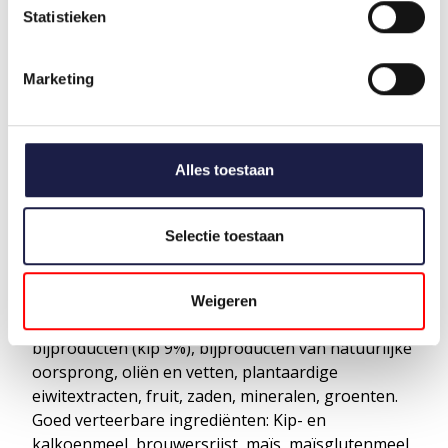
5 kg
110 gram
Statistieken
10 kg
185 gram
20 kg
305 gram
Marketing
30 kg
415 gram
40 kg
515 gram
Alles toestaan
50+ kg
11 gr per kg
Selectie toestaan
WAT ZIJN DE INGREDIËNTEN VAN HILL'S
PRESCRIPTION D
IET
GASTROINTESTINAL
BIOME
?
Weigeren
SAMENSTELLING: Granen, vlees en dierlijke
bijproducten (kip 9%), bijproducten van natuurlijke
oorsprong, oliën en vetten, plantaardige
eiwitextracten, fruit, zaden, mineralen, groenten.
Goed verteerbare ingrediënten: Kip- en
kalkoenmeel, brouwersrijst, maïs, maïsglutenmeel,