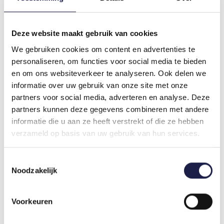
WAT ZIJN DE VOEDINGSRICHTLIJNEN?
Het wordt aangeraden om alleen dit voer te geven
Deze website maakt gebruik van cookies
en voor gebruik of voor verlenging van de
gebruiksduur een dierenarts te raadplegen.
We gebruiken cookies om content en advertenties te
personaliseren, om functies voor social media te bieden
Geef de juiste dagelijkse hoeveelheid zoals is
en om ons websiteverkeer te analyseren. Ook delen we
aangegeven aan de hand van de grootte van de
informatie over uw gebruik van onze site met onze
hond. Pas de hoeveelheid aan om het optimale
partners voor social media, adverteren en analyse. Deze
gewicht te behouden: deze hoeveelheid kan
partners kunnen deze gegevens combineren met andere
worden verdeeld over twee of meer maaltijden per
informatie die u aan ze heeft verstrekt of die ze hebben
dag.
verzameld op basis van uw gebruik van hun services.
Richtlijn Hill's Prescription Diet Gastrointestinal
Toestemmingsselectie
Biome:
Noodzakelijk
Gewicht hond
Gram voer
Voorkeuren
2,5 kg
65 gram