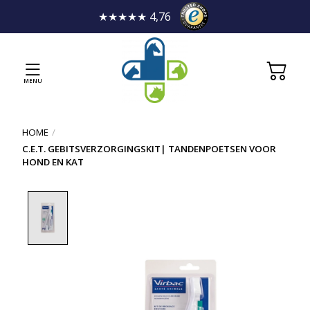
★★★★★ 4,76
MENU
HOME
/
C.E.T. GEBITSVERZORGINGSKIT| TANDENPOETSEN VOOR
HOND EN KAT
Product image slideshow Items