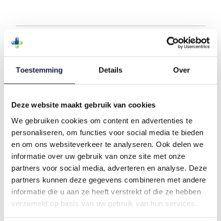
BESCHRIJVING
Toestemming
Details
Over
TANDENPOETSEN HOND EN KAT
De beste manier om het gebit van uw huisdier
gezond te houden is door de tanden regelmatig te
Deze website maakt gebruik van cookies
poetsen. Virbac biedt een complete lijn speciaal
We gebruiken cookies om content en advertenties te
ontworpen tandenborstels voor honden- en
katteneigenaren om het tandenpoetsen te
personaliseren, om functies voor social media te bieden
vergemakkelijken.
Het is nog nooit zo eenvoudig
en om ons websiteverkeer te analyseren. Ook delen we
geweest om de adem van uw huisdier fris en de
informatie over uw gebruik van onze site met onze
mond schoon en hygiënisch te houden.
partners voor social media, adverteren en analyse. Deze
partners kunnen deze gegevens combineren met andere
REGELMATIG TANDENPOETSEN MET
informatie die u aan ze heeft verstrekt of die ze hebben
VIRBAC C.E.T. ENZYMPTANDPASTA
verzameld op basis van uw gebruik van hun services.
VOORKOMT:
Tandplakvorming