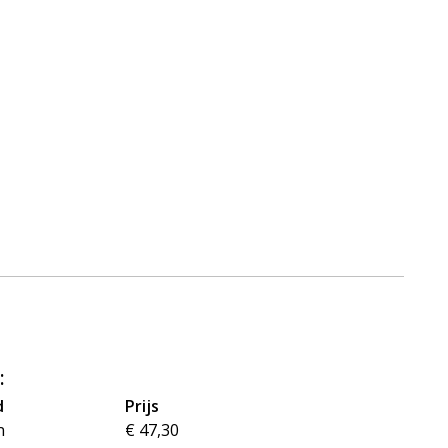
:
d
Prijs
n
€ 47,30