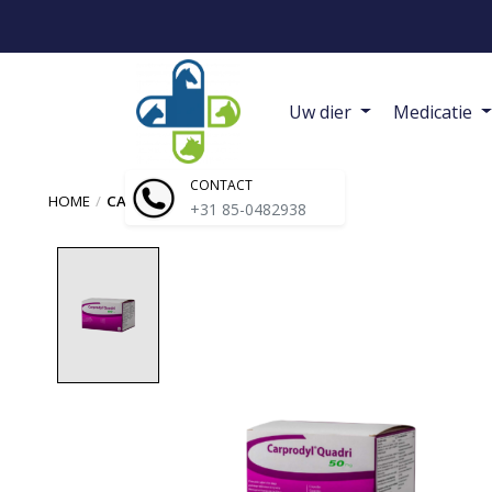
Uw dier
Medicatie
CONTACT
HOME
/
CARPRODYL QUADRI | HOND
+31 85-0482938
Product image slideshow Items