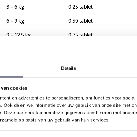
3 – 6 kg
0,25 tablet
6 – 9 kg
0,50 tablet
9 – 12,5 kg
0,75 tablet
12,5 – 15,5 kg
1 tablet
15,5 – 18,5 kg
1,25 tablet
Details
18,5 – 21,5 kg
1,5 tablet
 van cookies
21,5 – 25 kg
1,75 tablet
ent en advertenties te personaliseren, om functies voor social
25 – 28 kg
2 tabletten
. Ook delen we informatie over uw gebruik van onze site met on
e. Deze partners kunnen deze gegevens combineren met andere i
28 – 31 kg
2,25 tabletten
erzameld op basis van uw gebruik van hun services.
31 - 34 kg
2,5 tabletten