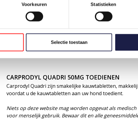
Voorkeuren
Statistieken
34 - 37 kg
2,75 tabletten
37 - 40 kg
3 tabletten
40 - 43 kg
3,25 tabletten
Selectie toestaan
43 - 45 kg
3,5 tabletten
CARPRODYL QUADRI 50MG TOEDIENEN
Carprodyl Quadri zijn smakelijke kauwtabletten, makkeli
voordat u de kauwtabletten aan uw hond toedient.
Niets op deze website mag worden opgevat als medisch ad
voor menselijk gebruik. Bewaar dit en alle geneesmiddel