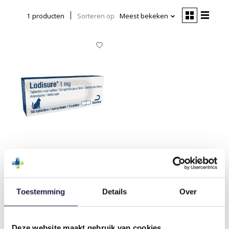
1 producten
Sorteren op
Meest bekeken
LODISURE 1 MG 56
TABLETTEN
Toestemming
Details
Over
€46,90
Deze website maakt gebruik van cookies