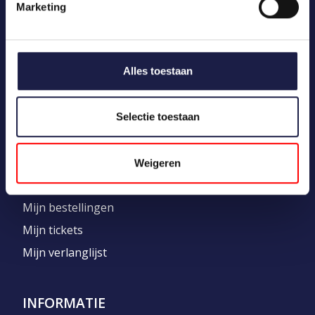
Marketing
CATEGORIEËN
Uw dier
Medicatie
Alles toestaan
Merken
Kennisbank
Selectie toestaan
MIJN ACCOUNT
Weigeren
Registreren
Mijn bestellingen
Mijn tickets
Mijn verlanglijst
INFORMATIE