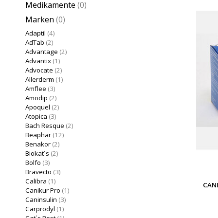
Medikamente
(0)
Marken
(0)
Adaptil
(4)
AdTab
(2)
Advantage
(2)
Advantix
(1)
Advocate
(2)
Allerderm
(1)
Amflee
(3)
Amodip
(2)
Apoquel
(2)
Atopica
(3)
Bach Resque
(2)
Beaphar
(12)
Benakor
(2)
Biokat´s
(2)
Bolfo
(3)
Bravecto
(3)
Calibra
(1)
CAN
Canikur Pro
(1)
Caninsulin
(3)
Carprodyl
(1)
Cat´s Best
(1)