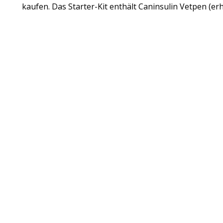
kaufen. Das Starter-Kit enthält Caninsulin Vetpen (erhä
KATEGOR
Ihr Tier
Medikamente
Marken
Artikel