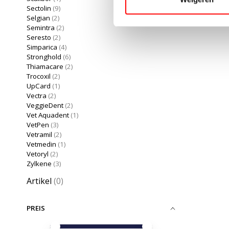
Sectolin
(9)
Selgian
(2)
Semintra
(2)
Seresto
(2)
Simparica
(4)
Stronghold
(6)
Thiamacare
(2)
Trocoxil
(2)
UpCard
(1)
Vectra
(2)
VeggieDent
(2)
Vet Aquadent
(1)
VetPen
(3)
Vetramil
(2)
Vetmedin
(1)
Vetoryl
(2)
Zylkene
(3)
Artikel
(0)
PREIS
Preis – Mindestwert
Price maximum value