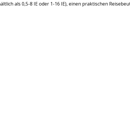
ltlich als 0,5-8 IE oder 1-16 IE), einen praktischen Reisebeu
IEN
MEIN KONTO
Kundenkonto anlegen
Meine Bestellungen
Meine Nachrichten (Tickets)
Mein Wunschzettel