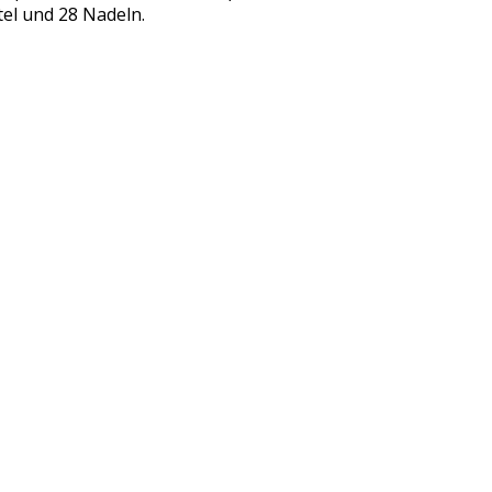
tel und 28 Nadeln.
INFORMATIONEN
Über uns
Tierapotheker
FAQ
Allgemeine Bedingungen und Konditionen
Disclaimer
Datenschutzerklärung
Zahlungsmöglichkeiten
Versand & Rücksendung
Tierarzneimittel nicht verfügbar?