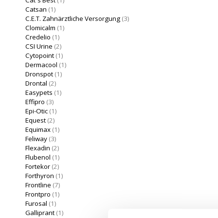
Catsan
(1)
C.E.T. Zahnärztliche Versorgung
(3)
Clomicalm
(1)
Credelio
(1)
CSI Urine
(2)
Cytopoint
(1)
Dermacool
(1)
Dronspot
(1)
Drontal
(2)
Easypets
(1)
Effipro
(3)
Epi-Otic
(1)
Equest
(2)
Equimax
(1)
Feliway
(3)
Flexadin
(2)
Flubenol
(1)
Fortekor
(2)
Forthyron
(1)
Frontline
(7)
Frontpro
(1)
Furosal
(1)
Galliprant
(1)