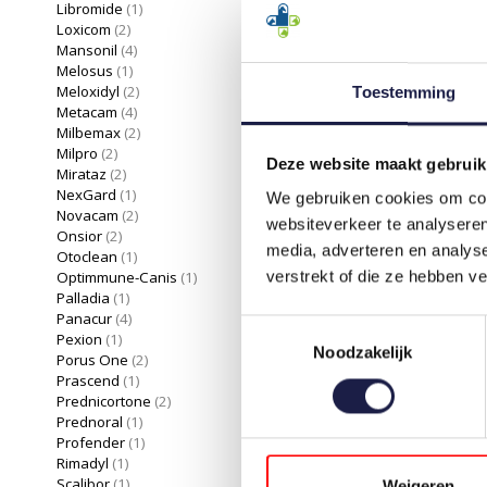
Libromide
(1)
Loxicom
(2)
Mansonil
(4)
Melosus
(1)
Meloxidyl
(2)
Toestemming
Metacam
(4)
Milbemax
(2)
Milpro
(2)
Deze website maakt gebruik
Mirataz
(2)
NexGard
(1)
We gebruiken cookies om cont
Novacam
(2)
websiteverkeer te analyseren
Onsior
(2)
media, adverteren en analys
Otoclean
(1)
Optimmune-Canis
(1)
verstrekt of die ze hebben v
Palladia
(1)
Panacur
(4)
Toestemmingsselectie
Pexion
(1)
Noodzakelijk
Porus One
(2)
Prascend
(1)
Prednicortone
(2)
Prednoral
(1)
Profender
(1)
Rimadyl
(1)
Scalibor
(1)
Weigeren