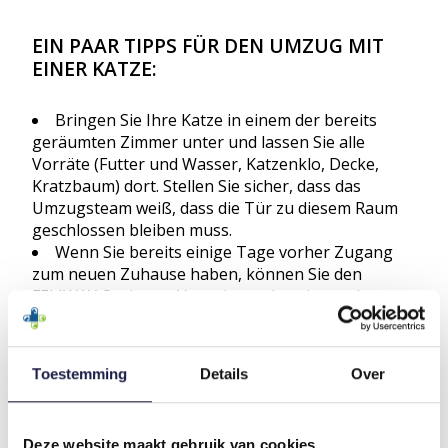
EIN PAAR TIPPS FÜR DEN UMZUG MIT
EINER KATZE:
Bringen Sie Ihre Katze in einem der bereits
geräumten Zimmer unter und lassen Sie alle
Vorräte (Futter und Wasser, Katzenklo, Decke,
Kratzbaum) dort. Stellen Sie sicher, dass das
Umzugsteam weiß, dass die Tür zu diesem Raum
geschlossen bleiben muss.
Wenn Sie bereits einige Tage vorher Zugang
zum neuen Zuhause haben, können Sie den
FELIWAY Optimum-Vaporisator bereits an den
Raum anschließen, in dem die Katze die ersten
Tage verbringen wird. Der Verdampfer verströmt
einen Pheromonkomplex, der dafür sorgt, dass
Toestemming
Details
Over
sich Ihre Katze schneller zu Hause fühlt.
Versuchen Sie, den größten Teil des Hauses
bereits ausgepackt zu haben, bevor Sie die Katze
Deze website maakt gebruik van cookies