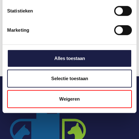
Katze passt.
Statistieken
CATSAN KAUFEN BEI DIERMEDICATIE
Sie können Catsan Katzenstreu ganz einfach bei
Marketing
Diermedicatie.nl bestellen. Alle freiverkäuflichen
Produkte können online bestellt werden. Die
Kosten bei Diermedicatie.nl sind im Durchschnitt
40% niedriger als in einer normalen Tierklinik.
Alles toestaan
Selectie toestaan
Weigeren