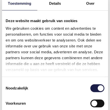
Dreimal wirksamere Geruchskontrolle:
Toestemming
Details
Over
Verhindert Gerüche bis zu dreimal besser als
herkömmliche Katzenstreu.
Hoch saugfähige Pellets: Mineralische Pellets
Deze website maakt gebruik van cookies
absorbieren Feuchtigkeit wie ein Schwamm.
100% natürliches Material: Hergestellt aus rein
We gebruiken cookies om content en advertenties te
natürlichen Zutaten.
personaliseren, om functies voor social media te bieden
Staubfrei: Vermeidet Staubbildung und sorgt
en om ons websiteverkeer te analyseren. Ook delen we
für eine saubere Umgebung.
informatie over uw gebruik van onze site met onze
partners voor social media, adverteren en analyse. Deze
SORTIMENT
partners kunnen deze gegevens combineren met andere
Das Sortiment von Catsan umfasst verschiedene
informatie die u aan ze heeft verstrekt of die ze hebben
Arten von Katzenstreu, die alle auf das
verzameld op basis van uw gebruik van hun services.
Wohlbefinden Ihrer Katze und die Bequemlichkeit
des Besitzers ausgerichtet sind. Neben dem
beliebten Catsan Hygiene Plus, das in 20-Liter-
Toestemmingsselectie
Beuteln erhältlich ist, bietet Catsan auch Varianten
Noodzakelijk
wie klumpende Katzenstreu und spezielle
Geruchskontrolltechnologien. So können Sie das
Produkt wählen, das am besten zu Ihren
Voorkeuren
spezifischen Bedürfnissen und den Vorlieben Ihrer