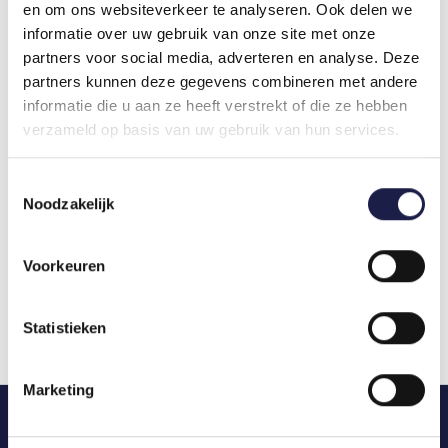
en om ons websiteverkeer te analyseren. Ook delen we
Diermedicatie.nl übernimmt daher keine Haftung
für (Folge-)Schäden, die sich aus der Nutzung der
informatie over uw gebruik van onze site met onze
Informationen auf den verlinkten Seiten ergeben.
partners voor social media, adverteren en analyse. Deze
Lesen Sie immer den Haftungsausschluss und die
partners kunnen deze gegevens combineren met andere
Datenschutzerklärung dieser Websites.
informatie die u aan ze heeft verstrekt of die ze hebben
Sie können uns natürlich helfen, die
verzameld op basis van uw gebruik van hun services.
Informationen korrekt und aktuell zu halten. Wir
wären Ihnen dankbar, wenn Sie uns
Toestemmingsselectie
Ungenauigkeiten oder Hinweise unter
Noodzakelijk
shop@diermedicatie.nl
mitteilen würden.
Diermedicatie.nl ist jederzeit berechtigt, den
Inhalt und/oder das Layout der Website und der
Voorkeuren
Webanwendungen von Diermedicatie.nl, auf die
über die Website zugegriffen werden kann, zu
ändern.
Statistieken
Marketing