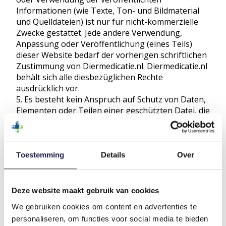
Informationen (wie Texte, Ton- und Bildmaterial
und Quelldateien) ist nur für nicht-kommerzielle
Zwecke gestattet. Jede andere Verwendung,
Anpassung oder Veröffentlichung (eines Teils)
dieser Website bedarf der vorherigen schriftlichen
Zustimmung von Diermedicatie.nl. Diermedicatie.nl
behält sich alle diesbezüglichen Rechte
ausdrücklich vor.
Es besteht kein Anspruch auf Schutz von Daten,
Elementen oder Teilen einer geschützten Datei, die
von der Website und/oder den Webanwendungen
von Diermedicatie.nl abgeleitet sind oder von
dieser Website stammen und auf die über die
Website zugegriffen werden kann. Die
Toestemming
Details
Over
kommerzielle Nutzung einer solchen Datei verletzt
die geistigen Eigentumsrechte von
Diermedicatie.nl.
Deze website maakt gebruik van cookies
Die Website von Diermedicatie.nl.nl kann Links
We gebruiken cookies om content en advertenties te
zu anderen Websites enthalten. Diese Websites
personaliseren, om functies voor social media te bieden
wurden von Diermedicatie.nl nicht überprüft.