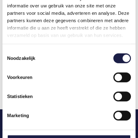
europäischen Vorschriften ist es nicht möglich, es
informatie over uw gebruik van onze site met onze
online zu kaufen, aber Sie können das
partners voor social media, adverteren en analyse. Deze
Medikament erhalten, indem Sie ein Foto des
partners kunnen deze gegevens combineren met andere
Rezepts an unsere Apotheke schicken. Weitere
informatie die u aan ze heeft verstrekt of die ze hebben
Informationen finden Sie auf der Produktseite.
verzameld op basis van uw gebruik van hun services.
WICHTIGE INFORMATIONEN
Thiamacare ist eine wirksame Behandlung für
Toestemmingsselectie
Noodzakelijk
Katzen, aber es ist wichtig, dass Sie die
Dosierungsanweisungen Ihres Tierarztes genau
befolgen. Es kann Nebenwirkungen verursachen,
Voorkeuren
daher sollten Sie bei Bedenken immer einen
Tierarzt aufsuchen.
Statistieken
Marketing