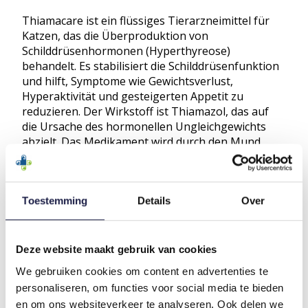
Thiamacare ist ein flüssiges Tierarzneimittel für
Katzen, das die Überproduktion von
Schilddrüsenhormonen (Hyperthyreose)
behandelt. Es stabilisiert die Schilddrüsenfunktion
und hilft, Symptome wie Gewichtsverlust,
Hyperaktivität und gesteigerten Appetit zu
reduzieren. Der Wirkstoff ist Thiamazol, das auf
die Ursache des hormonellen Ungleichgewichts
abzielt. Das Medikament wird durch den Mund
verabreicht und ist nur auf Rezept erhältlich.
THIAMACARE PRODUKTPALETTE
Thiamacare ist in den folgenden Stärken erhältlich:
Toestemming
Details
Over
Thiamacare 10 mg/ml | 30 ml Packung
Deze website maakt gebruik van cookies
WIE KANN ICH THIAMACARE KAUFEN?
We gebruiken cookies om content en advertenties te
Thiamacare ist rezeptpflichtig und kann nur über
personaliseren, om functies voor social media te bieden
Ihren Tierarzt bezogen werden. Aufgrund der
en om ons websiteverkeer te analyseren. Ook delen we