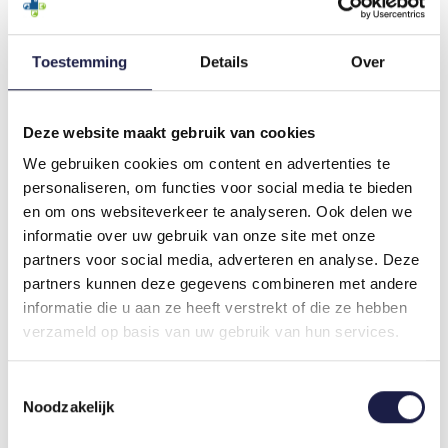
Toestemming
Details
Over
SEMINTRA | KATZE
SERESTO ZECKEN- UND
Deze website maakt gebruik van cookies
FLOHHALSBAND |
€45,99
We gebruiken cookies om content en advertenties te
HUND
personaliseren, om functies voor social media te bieden
€32,75
en om ons websiteverkeer te analyseren. Ook delen we
informatie over uw gebruik van onze site met onze
partners voor social media, adverteren en analyse. Deze
partners kunnen deze gegevens combineren met andere
informatie die u aan ze heeft verstrekt of die ze hebben
verzameld op basis van uw gebruik van hun services.
Toestemmingsselectie
Noodzakelijk