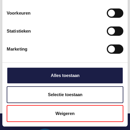
schmerzlindernde Medikamente sein.
Voorkeuren
Obwohl Schmerzmittel und Entzündungshemmer
gut wirken, kann Ihre Katze unter unangenehmen
Statistieken
Nebenwirkungen leiden. In diesem Fall können Sie
natürliche Entzündungshemmer wie flüssige
Grünlippmuschel, Curcumin und
Marketing
Johannisbeerblätter verwenden. Diese wirken im
Allgemeinen gut bei Katzen und sind die
Hauptbestandteile von
Synopet
, einem
Nahrungsergänzungsmittel für Katzen. Durch die
Alles toestaan
Verringerung der Entzündung verschwindet der
Schmerz und Ihre Katze kann sich besser
bewegen.
Selectie toestaan
Weigeren