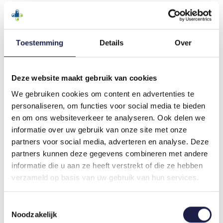
ratsam, dass Katzen ab einem Alter von sechs
Jahren dies bei der jährlichen Untersuchung von
ihrem Tierarzt untersuchen lassen. Die Diagnose
wird anhand der oben genannten Symptome
Toestemming
Details
Over
gestellt. Gelenkverschleiß geht häufig mit
Schmerzen einher. Dies kann dazu führen, dass
Ihre Katze weniger mobil ist.
Deze website maakt gebruik van cookies
We gebruiken cookies om content en advertenties te
personaliseren, om functies voor social media te bieden
BEHANDLUNG VON GELENKPROBLEMEN
en om ons websiteverkeer te analyseren. Ook delen we
BEI KATZEN
informatie over uw gebruik van onze site met onze
Wenn Ihre Katze an Gelenkproblemen leidet und
partners voor social media, adverteren en analyse. Deze
Ihr Tierarzt die Diagnose gestellt hat, gibt es
partners kunnen deze gegevens combineren met andere
verschiedene Behandlungsmöglichkeiten. Der
informatie die u aan ze heeft verstrekt of die ze hebben
Tierarzt kann gemeinsam mit Ihnen einen
verzameld op basis van uw gebruik van hun services.
Behandlungsplan aufstellen. Ein Ziel eines
Behandlungsplans kann die Gewichtsabnahme
Toestemmingsselectie
durch kontrollierte Bewegungsprogramme,
Noodzakelijk
Gelenkergänzungsmittel und/oder