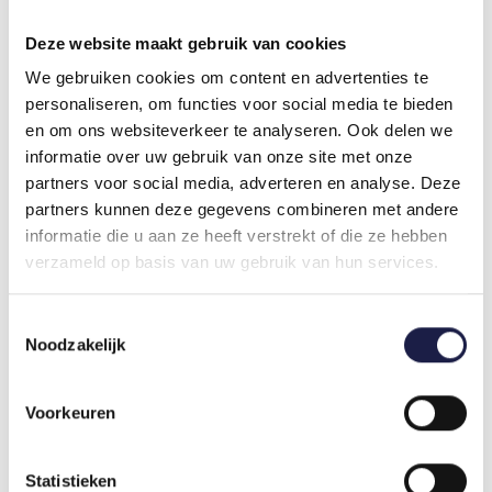
von Bakterien, die Ohrinfektionen verursachen.
Trocknet schnell: Hinterlässt keine Rückstände.
Deze website maakt gebruik van cookies
Vorbeugende Wirkung: Reduziert das Risiko
von Ohrinfektionen.
We gebruiken cookies om content en advertenties te
Einfache Anwendung: Einfaches Auftragen mit
personaliseren, om functies voor social media te bieden
der praktischen Flasche.
en om ons websiteverkeer te analyseren. Ook delen we
informatie over uw gebruik van onze site met onze
EPI-OTIC PRODUKTPALETTE
partners voor social media, adverteren en analyse. Deze
Bei Diermedicatie.nl finden Sie den original Epi-Otic
partners kunnen deze gegevens combineren met andere
Ohrreiniger in einer praktischen 125-ml-Flasche.
informatie die u aan ze heeft verstrekt of die ze hebben
Dieser Ohrreiniger ist sowohl für Hunde als auch
verzameld op basis van uw gebruik van hun services.
für Katzen geeignet und eignet sich hervorragend
für die regelmäßige Anwendung oder zur
Vorbereitung auf einen Tierarztbesuch. Seine
Toestemmingsselectie
hochwertigen Inhaltsstoffe und die durchdachte
Noodzakelijk
Rezeptur machen ihn zu einem unverzichtbaren
Bestandteil der Pflege Ihres Haustieres.
Voorkeuren
EPI-OTIC KAUFEN BEI DIERMEDICATIE.NL
Epi-Otic ist einfach zu bestellen bei
Statistieken
Diermedicatie.nl. Da Epi-Otic ein rezeptfreies