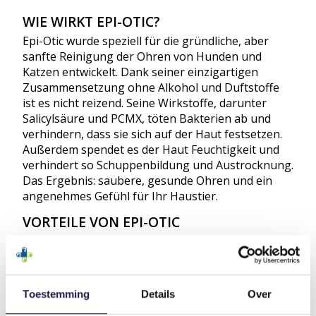
WIE WIRKT EPI-OTIC?
Epi-Otic wurde speziell für die gründliche, aber
sanfte Reinigung der Ohren von Hunden und
Katzen entwickelt. Dank seiner einzigartigen
Zusammensetzung ohne Alkohol und Duftstoffe
ist es nicht reizend. Seine Wirkstoffe, darunter
Salicylsäure und PCMX, töten Bakterien ab und
verhindern, dass sie sich auf der Haut festsetzen.
Außerdem spendet es der Haut Feuchtigkeit und
verhindert so Schuppenbildung und Austrocknung.
Das Ergebnis: saubere, gesunde Ohren und ein
angenehmes Gefühl für Ihr Haustier.
VORTEILE VON EPI-OTIC
Sanfte, effektive Reinigung: pH-neutral und frei
von Reizstoffen.
Lindert Beschwerden: Lindert Schmerzen,
Juckreiz und Reizungen.
Toestemming
Details
Over
Bakterienhemmend: Verhindert die Anlagerung