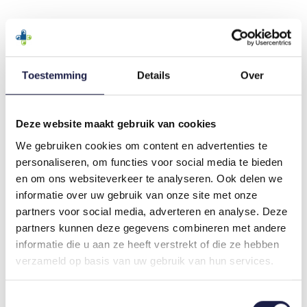
Ein älterer Hund mit dieser erblichen
Hüftkrankheit leidet unter:
Arthrose (auch bekannt als Gelenkverschleiß);
Toestemming
Details
Over
Schwierigkeiten beim Aufstehen;
Schwierigkeiten beim Treppensteigen und
Springen;
Deze website maakt gebruik van cookies
Schmerzen nach anstrengender Bewegung.
We gebruiken cookies om content en advertenties te
personaliseren, om functies voor social media te bieden
en om ons websiteverkeer te analyseren. Ook delen we
BEHANDLUNG VON HÜFTDYSPLASIE BEI
informatie over uw gebruik van onze site met onze
HUNDEN
partners voor social media, adverteren en analyse. Deze
Haben Sie den Verdacht, dass Ihr Hund mit der
partners kunnen deze gegevens combineren met andere
Gelenkerkrankung HD belastet ist? Hat Ihr Hund
informatie die u aan ze heeft verstrekt of die ze hebben
Schwierigkeiten beim Laufen oder will er nicht
verzameld op basis van uw gebruik van hun services.
spielen und hat er sichtbare Schmerzen? Ab 16
Wochen nach der Geburt kann der Tierarzt eine
Toestemmingsselectie
körperliche Untersuchung durchführen. In jedem