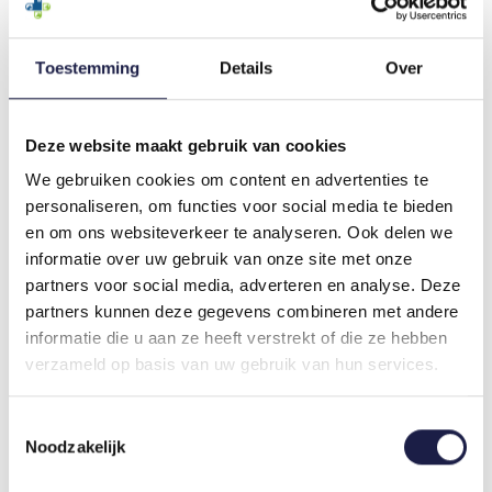
Toestemming
Details
Over
ZYLKENE CHEWS |
ADAPTIL CALM
Deze website maakt gebruik van cookies
HUND & KATZE
VERDAMPFER | HUND
We gebruiken cookies om content en advertenties te
AUF LAGER
AUF LAGER
personaliseren, om functies voor social media te bieden
€17,40
€40,30
en om ons websiteverkeer te analyseren. Ook delen we
informatie over uw gebruik van onze site met onze
partners voor social media, adverteren en analyse. Deze
partners kunnen deze gegevens combineren met andere
informatie die u aan ze heeft verstrekt of die ze hebben
verzameld op basis van uw gebruik van hun services.
Toestemmingsselectie
Noodzakelijk