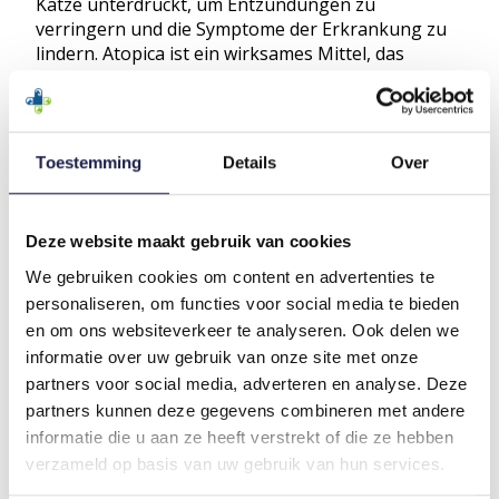
Katze unterdrückt, um Entzündungen zu
verringern und die Symptome der Erkrankung zu
lindern. Atopica ist ein wirksames Mittel, das
langfristige Erleichterung bietet und dazu
beitragen kann, die Lebensqualität Ihrer Katze zu
verbessern.
Toestemming
Details
Over
SORTIMENT ATOPICA KATZE
Atopica 10 mg – 30 Kapseln
Deze website maakt gebruik van cookies
Atopica 25 mg – 30 Kapseln
We gebruiken cookies om content en advertenties te
Atopica 50 mg – 30 Kapseln
personaliseren, om functies voor social media te bieden
ATOPICA KAUFEN
en om ons websiteverkeer te analyseren. Ook delen we
informatie over uw gebruik van onze site met onze
Atopica ist ein rezeptpflichtiges Medikament und
partners voor social media, adverteren en analyse. Deze
kann aufgrund europäischer Vorschriften nicht
direkt online verkauft werden. Es ist jedoch in
partners kunnen deze gegevens combineren met andere
unserer Apotheke gegen Vorlage eines gültigen
informatie die u aan ze heeft verstrekt of die ze hebben
Rezepts erhältlich.
Mehr Informationen auf der
verzameld op basis van uw gebruik van hun services.
Produktseite.