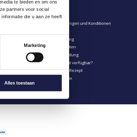
 media te bieden en om ons
Tierapotheker
ze partners voor social
FAQ
nformatie die u aan ze heeft
Allgemeine Bedingungen und Konditionen
Disclaimer
Datenschutzerklärung
Marketing
Zahlungsmöglichkeiten
Versand & Rücksendung
Tierarzneimittel nicht verfügbar?
Tierarzneimittel auf Rezept
Kontakt & Impressum
Alles toestaan