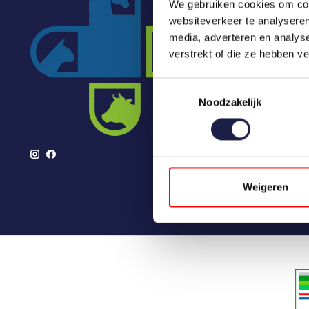
We gebruiken cookies om cont
Medikamente
websiteverkeer te analyseren
Marken
media, adverteren en analys
Artikel
verstrekt of die ze hebben v
Toestemmingsselectie
Noodzakelijk
Weigeren