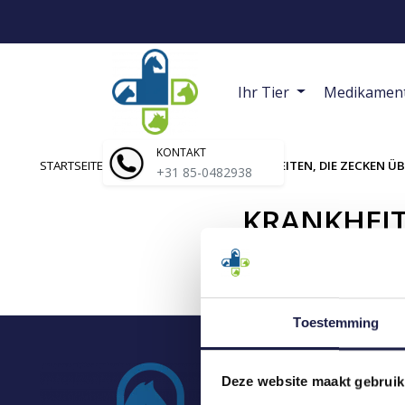
Ihr Tier
Medikamen
KONTAKT
STARTSEITE
/
ARTIKEL
/
ZECKEN
/
KRANKHEITEN, DIE ZECKEN 
+31 85-0482938
KRANKHEIT
Toestemming
KATEGOR
Deze website maakt gebruik
Ihr Tier