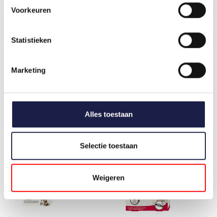
Voorkeuren
BEAPHAR FLOH
BOLFO MAND- EN
Statistieken
SHAMPOO | HUND &
TAPIJTSPRAY | HUND
KATZE
UND KATZE
Marketing
AUF LAGER
€16,75
€15,95
Alles toestaan
Selectie toestaan
Weigeren