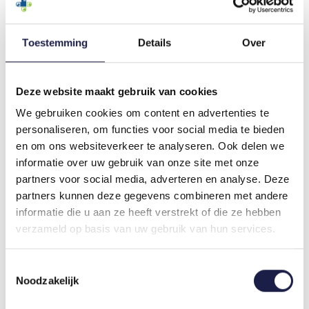
Toestemming
Details
Over
BENAKOR | KATZE
BEAPHAR
Deze website maakt gebruik van cookies
FLOHHALSBAND |
€24,29
We gebruiken cookies om content en advertenties te
KATZE
personaliseren, om functies voor social media te bieden
€11,25
en om ons websiteverkeer te analyseren. Ook delen we
informatie over uw gebruik van onze site met onze
partners voor social media, adverteren en analyse. Deze
partners kunnen deze gegevens combineren met andere
informatie die u aan ze heeft verstrekt of die ze hebben
verzameld op basis van uw gebruik van hun services.
Toestemmingsselectie
Noodzakelijk