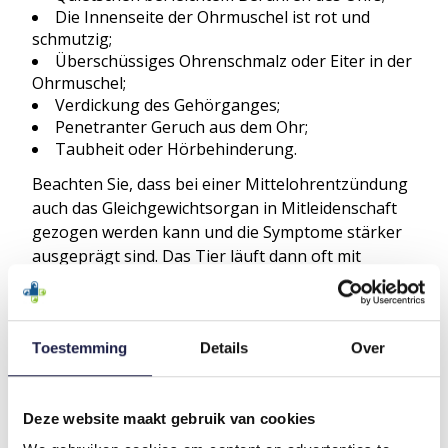
Die Innenseite der Ohrmuschel ist rot und
schmutzig;
Überschüssiges Ohrenschmalz oder Eiter in der
Ohrmuschel;
Verdickung des Gehörganges;
Penetranter Geruch aus dem Ohr;
Taubheit oder Hörbehinderung.
Beachten Sie, dass bei einer Mittelohrentzündung
auch das Gleichgewichtsorgan in Mitleidenschaft
gezogen werden kann und die Symptome stärker
ausgeprägt sind. Das Tier läuft dann oft mit
schiefem Kopf und im Kreis oder fällt von selbst
um. Der Tierarzt muss dann die Ursache der
Ohrenentzündung genau untersuchen.
Toestemming
Details
Over
BEHANDLUNG VON OHRINFEKTIONEN
BEI HUNDEN UND KATZEN; WAS IST ZU
Deze website maakt gebruik van cookies
TUN?