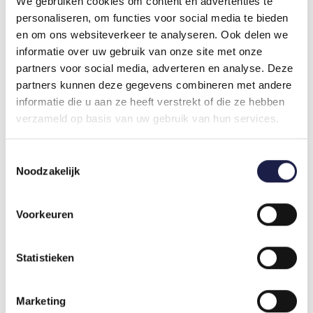
We gebruiken cookies om content en advertenties te
Wenn der Gehörgang stark verschmutzt ist,
personaliseren, om functies voor social media te bieden
werden die Ohren zunächst unter leichter
en om ons websiteverkeer te analyseren. Ook delen we
Betäubung ausgespült. Im Falle einer
informatie over uw gebruik van onze site met onze
Ohrmilbeninfektion verschreibt der Tierarzt eine
partners voor social media, adverteren en analyse. Deze
Ohrensalbe mit einem Insektizid.
partners kunnen deze gegevens combineren met andere
Erforderlichenfalls können Schmerzmittel oder
informatie die u aan ze heeft verstrekt of die ze hebben
Tabletten gegen Juckreiz verabreicht werden, um
verzameld op basis van uw gebruik van hun services.
die Schmerzen und den Juckreiz bei Tieren zu
lindern, die sehr stark leiden. Bei Infektionen mit
Toestemmingsselectie
Bakterien oder Hefepilzen verschreibt der Tierarzt
Noodzakelijk
Antibiotika oder Anti-Pilz-Salben. Wenn das Tier
eine Mittelohrentzündung hat, ist eine langfristige
Behandlung mit Antibiotika erforderlich. Bei Tieren
Voorkeuren
mit wiederkehrenden oder chronischen
Infektionen kann sich ein verstopfter Gehörgang
Statistieken
entwickeln. Es sollte auf Schwellungen im
Gehörgang geachtet werden, da dies zu einer
Beschädigung des Trommelfells führen kann und
Marketing