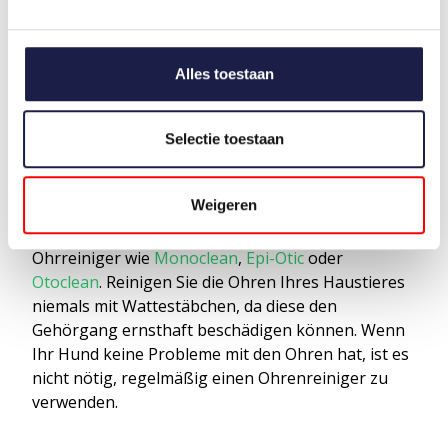
Ihr Tier dadurch taub wird.
PRÄVENTION VON OHRINFEKTIONEN
BEI
Alles toestaan
HUNDEN UND KATZEN
Bei Hunden und Katzen, die zu Ohrenproblemen
neigen, müssen die Ohren regelmäßig mit einem
Selectie toestaan
Ohrreiniger gereinigt werden. Dies kann
vierzehntägig oder unmittelbar nach dem Baden
Weigeren
des Hundes geschehen. Zur Reinigung der Organe
verwenden Sie am besten einen weichen
Ohrreiniger wie
Monoclean
,
Epi-Otic
oder
Otoclean
. Reinigen Sie die Ohren Ihres Haustieres
niemals mit Wattestäbchen, da diese den
Gehörgang ernsthaft beschädigen können. Wenn
Ihr Hund keine Probleme mit den Ohren hat, ist es
nicht nötig, regelmäßig einen Ohrenreiniger zu
verwenden.