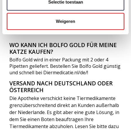
Haut zwischen den Schulterblättern. In der
Selectie toestaan
Packungsbeilage, die Sie mit diesem Produkt
erhalten, finden Sie klare Anweisungen. Lesen Sie
die Gebrauchsanweisung sorgfältig durch, bevor
Weigeren
Sie das Produkt Ihrer Katze verabreichen.
WO KANN ICH BOLFO GOLD FÜR MEINE
KATZE KAUFEN?
Bolfo Gold wird in einer Packung mit 2 oder 4
Pipetten geliefert. Bestellen Sie Bolfo Gold günstig
und schnell bei Diermedicatie.nl/de/!
VERSAND NACH DEUTSCHLAND ODER
ÖSTERREICH
Die Apotheke verschickt keine Tiermedikamente
grenzüberschreitend direkt an Kunden außerhalb
der Niederlande. Es gibt aber eine gute Lösung, in
dem Sie einen Boten beauftragen Ihre
Tiermedikamente abzuholen. Lesen Sie bitte dazu