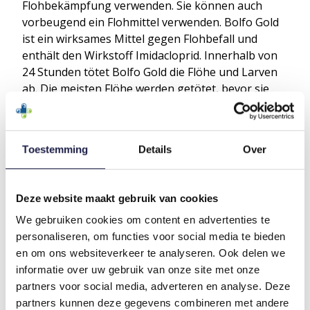
Flohbekämpfung verwenden. Sie können auch
vorbeugend ein Flohmittel verwenden. Bolfo Gold
ist ein wirksames Mittel gegen Flohbefall und
enthält den Wirkstoff Imidacloprid. Innerhalb von
24 Stunden tötet Bolfo Gold die Flöhe und Larven
ab. Die meisten Flöhe werden getötet, bevor sie
Ihre Katze beißen können. Dieses Produkt schützt
Ihre Katze 3 bis 4 Wochen vor Flöhen.
Toestemming
Details
Over
VORTEILE BOLFO GOLD FÜR IHRE KATZE:
Deze website maakt gebruik van cookies
Geeignet für Katzen ab 8 Wochen;
Schnell wirkende Spot-on-Lösung;
We gebruiken cookies om content en advertenties te
Wirkt sowohl gegen Flöhe als auch gegen
personaliseren, om functies voor social media te bieden
Flohlarven;
en om ons websiteverkeer te analyseren. Ook delen we
Schützt 3 bis 4 Wochen vor Flöhen;
informatie over uw gebruik van onze site met onze
Leicht anzuwenden.
partners voor social media, adverteren en analyse. Deze
partners kunnen deze gegevens combineren met andere