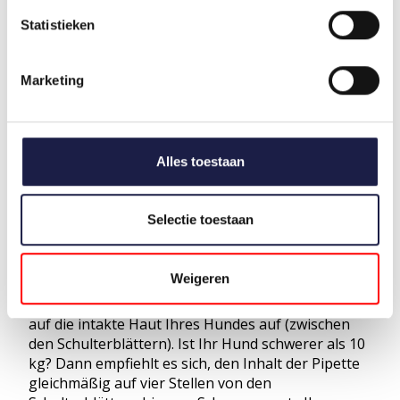
Hinweis:
Nicht bei Welpen unter 8 Wochen
Statistieken
und/oder bei Welpen mit einem Gewicht unter 2 kg
anwenden. Nicht bei kranken (z.B. systemische
Erkrankungen, Fieber) oder rekonvaleszenten
Marketing
Tieren anwenden. Nicht bei Hunden anwenden, die
auf einen der Inhaltsstoffe überempfindlich
reagieren. Nicht bei Katzen, Frettchen und
Kaninchen anwenden.
Alles toestaan
ANWENDUNG BEAPHAR COMBOTECT
Selectie toestaan
HUND
Verwenden Sie eine Pipette mit der richtigen
Weigeren
Dosierung für einen Hund. Tragen Sie die
Flohtropfen mit einer Pipette zwischen den Haaren
auf die intakte Haut Ihres Hundes auf (zwischen
den Schulterblättern). Ist Ihr Hund schwerer als 10
kg? Dann empfiehlt es sich, den Inhalt der Pipette
gleichmäßig auf vier Stellen von den