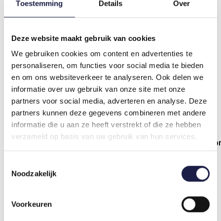
Einfach mit der Pipette aufzutragen.
Toestemming
Details
Over
DOSIERUNG BEAPHAR COMBOTECT
Deze website maakt gebruik van cookies
HUND
We gebruiken cookies om content en advertenties te
Die Dosierung ist auf das Körpergewicht Ihres
personaliseren, om functies voor social media te bieden
Hundes abgestimmt, wie in der Tabelle unten
en om ons websiteverkeer te analyseren. Ook delen we
angegeben. Es wird empfohlen, Ihren Hund vor der
informatie over uw gebruik van onze site met onze
Anwendung zu wiegen, um sicherzustellen, dass
partners voor social media, adverteren en analyse. Deze
Sie die richtige Dosierung anwenden.
partners kunnen deze gegevens combineren met andere
informatie die u aan ze heeft verstrekt of die ze hebben
verzameld op basis van uw gebruik van hun services.
Gewicht des Hundes
Dosierung Fipronil/(S)-methrop
2 - 10 kg
67 mg/60,3 mg
Toestemmingsselectie
Noodzakelijk
10 - 20 kg
134 mg/120,6 mg
20 - 40 kg
268 mg/241,2 mg
Voorkeuren
40 - 60 kg
402 mg/361,8 mg