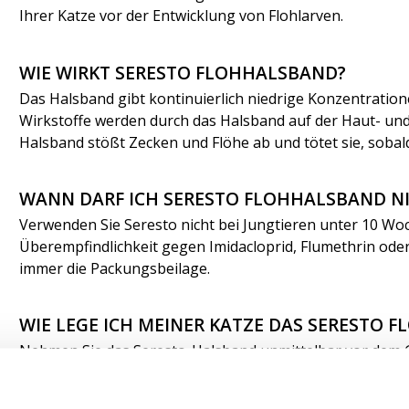
Ihrer Katze vor der Entwicklung von Flohlarven.
WIE WIRKT SERESTO FLOHHALSBAND?
Das Halsband gibt kontinuierlich niedrige Konzentration
Wirkstoffe werden durch das Halsband auf der Haut- und F
Halsband stößt Zecken und Flöhe ab und tötet sie, soba
WANN DARF ICH SERESTO FLOHHALSBAND 
Verwenden Sie Seresto nicht bei Jungtieren unter 10 Wo
Überempfindlichkeit gegen Imidacloprid, Flumethrin oder
immer die Packungsbeilage.
WIE LEGE ICH MEINER KATZE DAS SERESTO
Nehmen Sie das Seresto-Halsband unmittelbar vor dem G
Katze um den Hals. Ziehen Sie das Halsband nicht zu fes
zwischen das Halsband und den Hals Ihrer Katze passen. 