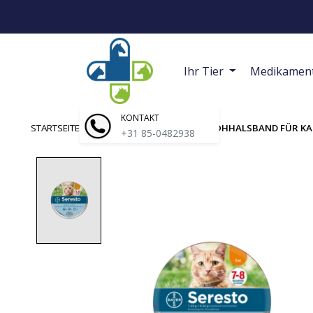
Ihr Tier
Medikamen
KONTAKT
STARTSEITE
/
SERESTO | ZECKEN- UND FLOHHALSBAND FÜR K
+31 85-0482938
Product image slideshow Items