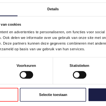
Schlaufe und schneiden Sie ihn bei 2 cm ab.
Details
IST ES SICHER, DAS SERESTO FLOHHALSBAN
Die Verwendung des Seresto-Halsbandes ist für die Gesu
 van cookies
Konzentrationen der Wirkstoffe sehr niedrig sind. Das H
ent en advertenties te personaliseren, om functies voor social
Erstickens und Strangulierens entwickelt. Sollte Ihre Kat
. Ook delen we informatie over uw gebruik van onze site met on
Halsbandes gelöst. Das Halsband hat eine Sollbruchstelle
e. Deze partners kunnen deze gegevens combineren met andere i
erzameld op basis van uw gebruik van hun services.
WO KANN ICH SERESTO FLOHHALSBAND KA
Das Halsband ist in einer 38 cm langen Version für Katzen
Voorkeuren
Statistieken
Hunde
erhältlich.
VERSAND NACH DEUTSCHLAND ODER ÖSTER
Die Apotheke verschickt keine Tiermedikamente grenzüb
Niederlande. Es gibt aber eine gute Lösung, in dem Sie
Selectie toestaan
abzuholen. Lesen Sie bitte dazu diese
Seite
.