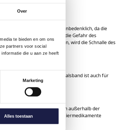
Over
D ZU VERWENDEN?
ndheit von Mensch und Tier unbedenklich, da die
alsband wurde im Hinblick auf die Gefahr des
 media te bieden en om ons
ze versehentlich stecken bleiben, wird die Schnalle des
ze partners voor social
 für zusätzliche Sicherheit.
nformatie die u aan ze heeft
UFEN?
 erhältlich. Das Seresto Flohhalsband ist auch für
Marketing
REICH
erschreitend direkt an Kunden außerhalb der
 einen Boten beauftragen Ihre Tiermedikamente
Alles toestaan