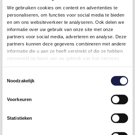
Einfaches Auftragen und Dosieren mit der
Sprühflasche;
We gebruiken cookies om content en advertenties te
Beim Aufsprühen bildet das Tierarzneimittel
personaliseren, om functies voor social media te bieden
einen Film, der das Fell glänzen lässt;
en om ons websiteverkeer te analyseren. Ook delen we
Sobald das Fell trocken ist, kann der Hund/die
informatie over uw gebruik van onze site met onze
Katze wieder angefasst werden;
partners voor social media, adverteren en analyse. Deze
Wirksam gegen Flöhe für 3 Monate und gegen
partners kunnen deze gegevens combineren met andere
Zecken für 1 Monat bei Hunden;
informatie die u aan ze heeft verstrekt of die ze hebben
Wirkt bis zu 6 Wochen lang gegen Flöhe bei
verzameld op basis van uw gebruik van hun services.
Katzen.
FRONTLINE SPRAY DOSIERUNG
Toestemmingsselectie
Die Menge des Frontline-Sprays hängt vom
Noodzakelijk
Körpergewicht sowie von der Länge und Dichte
des Fells ab. Die Dosierungstabelle finden Sie in
Voorkeuren
der Packungsbeilage. Frontline Spray gibt es in
zwei Varianten:
Flasche mit 100 ml: 1 x Pumpe entspricht 0,5 ml.
Statistieken
Flasche mit 250 oder 500 ml: 1 Pumpe entspricht
1,5 ml.