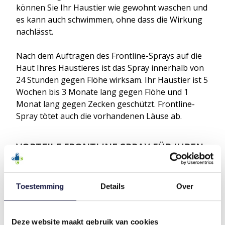
können Sie Ihr Haustier wie gewohnt waschen und
es kann auch schwimmen, ohne dass die Wirkung
nachlässt.
Nach dem Auftragen des Frontline-Sprays auf die
Haut Ihres Haustieres ist das Spray innerhalb von
24 Stunden gegen Flöhe wirksam. Ihr Haustier ist 5
Wochen bis 3 Monate lang gegen Flöhe und 1
Monat lang gegen Zecken geschützt. Frontline-
Spray tötet auch die vorhandenen Läuse ab.
VORTEILE FRONTLINE SPRAY FÜR IHREN
HUND ODER IHRE KATZE:
Geeignet für Hunde und Katzen;
Geeignet für die Anwendung bei Welpen
Toestemming
Details
Over
und/oder Kätzchen ab einem Alter von 2 Tagen;
Auch für ältere Hunde und Katzen sowie
trächtige oder säugende Tiere geeignet;
Deze website maakt gebruik van cookies