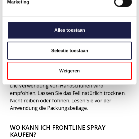
Marketing
FRONTLINE SPRAY ANWENDUNG
Zwei Tage vor bis zwei Tage nach der Behandlung
Alles toestaan
sollte das Tier nicht gewaschen werden, da dies die
Fettschicht auf der Haut abwaschen kann. Sprühen
Sie die gesamte Schicht aus einer Entfernung von
Selectie toestaan
10-20 cm. Sprühen Sie gegen den Haarwuchs, so
dass das gesamte Fell nass wird. Massieren Sie das
Fell, insbesondere bei langhaarigen Tieren, damit
Weigeren
das Tierarzneimittel in die Haut eindringen kann.
Die Verwendung von Handschuhen wird
empfohlen. Lassen Sie das Fell natürlich trocknen.
Nicht reiben oder föhnen. Lesen Sie vor der
Anwendung die Packungsbeilage.
WO KANN ICH FRONTLINE SPRAY
KAUFEN?