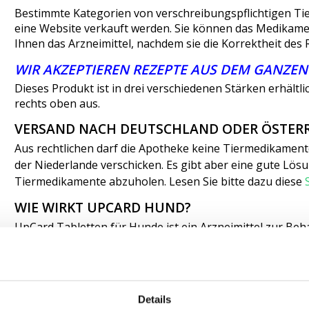
Bestimmte Kategorien von verschreibungspflichtigen Tier
eine Website verkauft werden. Sie können das Medikamen
Ihnen das Arzneimittel, nachdem sie die Korrektheit des 
WIR AKZEPTIEREN REZEPTE AUS DEM GANZEN
Dieses Produkt ist in drei verschiedenen Stärken erhältl
rechts oben aus.
VERSAND NACH DEUTSCHLAND ODER ÖSTERR
Aus rechtlichen darf die Apotheke keine Tiermedikamen
der Niederlande verschicken. Es gibt aber eine gute Lös
Tiermedikamente abzuholen. Lesen Sie bitte dazu diese
WIE WIRKT UPCARD HUND?
UpCard Tabletten für Hunde ist ein Arzneimittel zur Beh
Ödemen (Flüssigkeitsansammlungen) und Ergüssen, im Z
Wirkstoff in den Tabletten ist Torasemid. Diese Substanz
Körpergewebe abfließt und Schwellungen zurückgehen
Details