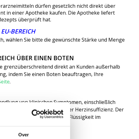
arzneimitteln dürfen gesetzlich nicht direkt über
t in einer Apotheke kaufen. Die Apotheke liefert
Rezepts überprüft hat.
 EU-BEREICH
ich, wählen Sie bitte die gewünschte Stärke und Menge
EICH ÜBER EINEN BOTEN
te grenzüberschreitend direkt an Kunden außerhalb
ung, indem Sie einen Boten beauftragen, Ihre
Seite
.
andlung von klinischen Symptomen, einschließlich
usammenhang mit kongestiver Herzinsuffizienz. Der
 bewirkt, dass überschüssige Flüssigkeit im
.
Over