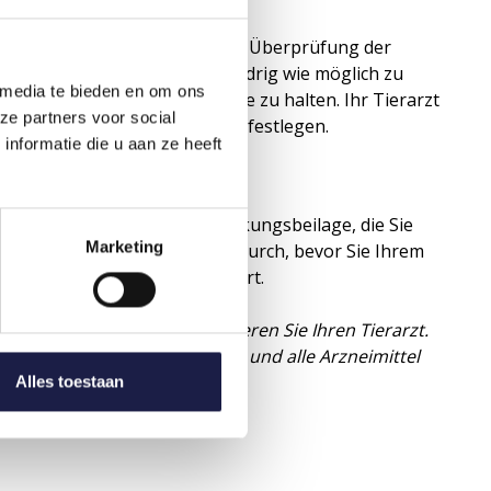
 Symptome Ihres Tieres und der Überprüfung der
. Ziel ist es, die Dosis so niedrig wie möglich zu
 media te bieden en om ons
z Ihres Hundes unter Kontrolle zu halten. Ihr Tierarzt
ze partners voor social
 Körpergewichts Ihres Hundes festlegen.
nformatie die u aan ze heeft
ngenommen werden. Die Packungsbeilage, die Sie
Marketing
itte lesen Sie sie sorgfältig durch, bevor Sie Ihrem
kung mit 30 Tabletten geliefert.
sgelegt werden. Bitte konsultieren Sie Ihren Tierarzt.
estimmt. Bewahren Sie dieses und alle Arzneimittel
Alles toestaan