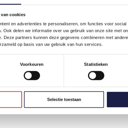
UPCARD HUND DOSIERUNG
Die Dosierung wird schrittweise auf der Grundlage der
 van cookies
Nierenfunktion und des Elektrolytgleichgewichts angepasst
ent en advertenties te personaliseren, om functies voor social
halten und gleichzeitig die Symptome der Herzinsuffizien
. Ook delen we informatie over uw gebruik van onze site met on
wird die Dosis auf der Grundlage der Symptome und des
e. Deze partners kunnen deze gegevens combineren met andere i
erzameld op basis van uw gebruik van hun services.
UPCARD HUND ANWENDUNG
Die UpCard-Tabletten können mit oder ohne Nahrung ei
Voorkeuren
Statistieken
mit diesem Produkt erhalten, enthält klare Anweisungen. B
Hund das Produkt verabreichen. UpCard wird in einer Pac
Nichts auf dieser Website sollte als medizinischer Rat au
Dieses Produkt ist nicht für den menschlichen Verzehr b
außerhalb der Reichweite von Kindern auf.
Selectie toestaan