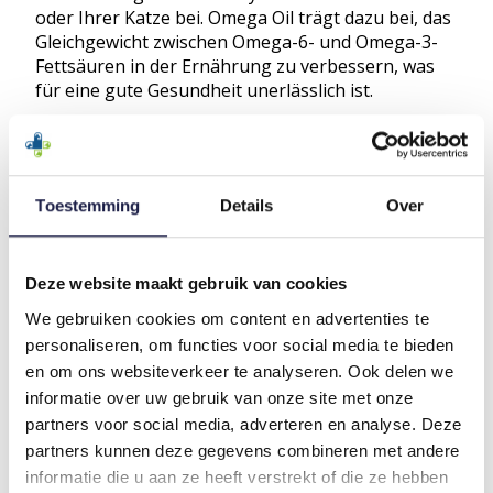
oder Ihrer Katze bei. Omega Oil trägt dazu bei, das
Gleichgewicht zwischen Omega-6- und Omega-3-
Fettsäuren in der Ernährung zu verbessern, was
für eine gute Gesundheit unerlässlich ist.
VORTEILE VON OMEGA OIL
Verbesserte Haut und Fell: Hilft, die Haut mit
Feuchtigkeit zu versorgen und für ein glänzendes
Toestemming
Details
Over
Fell zu sorgen.
Unterstützt das Herz: Fördert die gesunde
Herzfunktion und den Kreislauf.
Stärkt das Immunsystem: Erhöht die
Deze website maakt gebruik van cookies
Widerstandskraft Ihres Tieres.
We gebruiken cookies om content en advertenties te
Gesundes Nervensystem: Trägt zu einem gut
personaliseren, om functies voor social media te bieden
funktionierenden Nervensystem bei.
en om ons websiteverkeer te analyseren. Ook delen we
Optimales Fettsäuregleichgewicht: Verbessert
informatie over uw gebruik van onze site met onze
das Verhältnis von Omega-3- zu Omega-6-
partners voor social media, adverteren en analyse. Deze
Fettsäuren.
partners kunnen deze gegevens combineren met andere
informatie die u aan ze heeft verstrekt of die ze hebben
WIE VIEL OMEGA-ÖL IST FÜR IHREN