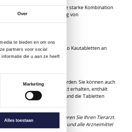
ctin/Pyrantel und ist somit eine starke Kombination
Over
rmwürmern und zur Vorbeugung von
 media te bieden en om ons
Verabreichung von Simparica Trio Kautabletten an
ze partners voor social
e festlegen.
nformatie die u aan ze heeft
n wenig Nahrung vermischt werden. Sie können auch
Marketing
ge, die Sie mit diesem Produkt erhalten, enthält
ltig durch, bevor Sie Ihrem Hund die Tabletten
etten geliefert.
sgelegt werden. Bitte konsultieren Sie Ihren Tierarzt.
Alles toestaan
estimmt. Bewahren Sie dieses und alle Arzneimittel