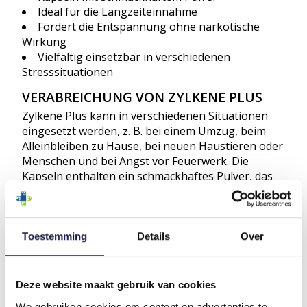
Ideal für die Langzeiteinnahme
Fördert die Entspannung ohne narkotische
Wirkung
Vielfältig einsetzbar in verschiedenen
Stresssituationen
VERABREICHUNG VON ZYLKENE PLUS
Zylkene Plus kann in verschiedenen Situationen
eingesetzt werden, z. B. bei einem Umzug, beim
Alleinbleiben zu Hause, bei neuen Haustieren oder
Menschen und bei Angst vor Feuerwerk. Die
Kapseln enthalten ein schmackhaftes Pulver, das
leicht mit dem Futter oder einem Snack vermischt
werden kann. Sie können die Kapsel im Ganzen
verabreichen, aber es wird empfohlen, die Kapsel
zu öffnen und das Pulver unter das Futter zu
Toestemming
Details
Over
mischen.
DOSIERUNG VON ZYLKENE PLUS
Deze website maakt gebruik van cookies
Zylkene Plus muss nur einmal pro Tag verabreicht
We gebruiken cookies om content en advertenties te