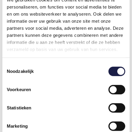
werden. Je nach Gewicht Ihres Haustieres können
personaliseren, om functies voor social media te bieden
Sie die folgende Dosierung nehmen:
en om ons websiteverkeer te analyseren. Ook delen we
Empfohlene Dosierung Zylkene Plus 75mg (Katze
informatie over uw gebruik van onze site met onze
& kleiner Hund)
partners voor social media, adverteren en analyse. Deze
Gewicht < 5 kg: 1 Kapsel pro Tag
partners kunnen deze gegevens combineren met andere
Gewicht 5 - 10 kg: 2 Kapseln pro Tag
informatie die u aan ze heeft verstrekt of die ze hebben
verzameld op basis van uw gebruik van hun services.
Empfohlene Dosierung Zylkene Plus 225mg
(mittelgroßer Hund)
Toestemmingsselectie
Gewicht 10 - 15 kg: 1 Kapsel pro Tag
Noodzakelijk
Gewicht 15 - 30 kg: 2 Kapseln pro Tag
Empfohlene Dosierung Zylkene Plus 450mg
Voorkeuren
(großer Hund)
Gewicht 15 - 30 kg: 1 Kapsel pro Tag
Gewicht 30 - 60 kg: 2 Kapseln pro Tag
Statistieken
ZUSAMMENSETZUNG
Zylkene Plus 75 mg
Marketing