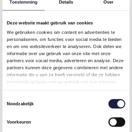
Pestizide wie ein Schwamm aufsaugt.
Toestemming
Details
Over
VORTEILE CANIKUR PRO:
Deze website maakt gebruik van cookies
Geeignet für Katzen, Hunde und Welpen;
We gebruiken cookies om content en advertenties te
Stellt das gesunde Gleichgewicht der Darmflora
personaliseren, om functies voor social media te bieden
wieder her;
Schützt den Darm vor pathogenen Bakterien
en om ons websiteverkeer te analyseren. Ook delen we
und Toxinen;
informatie over uw gebruik van onze site met onze
Unterstützt das Immunsystem;
partners voor social media, adverteren en analyse. Deze
Hilft, die Dauer und Häufigkeit von (akuten)
partners kunnen deze gegevens combineren met andere
Infektionen des weichen Darms zu verkürzen;
informatie die u aan ze heeft verstrekt of die ze hebben
Hilft, die Häufigkeit von antibiotikabedingtem
verzameld op basis van uw gebruik van hun services.
weichen Darminhalt zu verringern;
Einfache Verabreichung mit Hilfe der
Toestemmingsselectie
mitgelieferten Spritze.
Noodzakelijk
CANIKUR PRO HUND UND KATZE
DOSIERUNG
Voorkeuren
Bestimmen Sie anhand des Gewichts Ihres Hundes