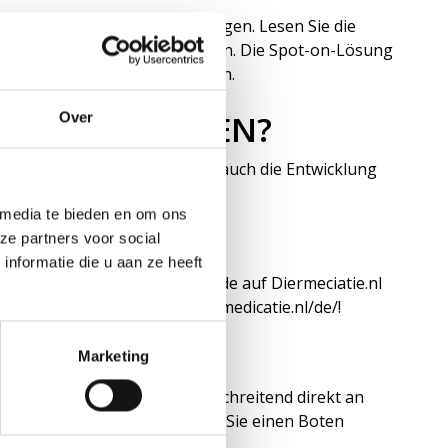
ten, finden Sie klare Anweisungen. Lesen Sie die
rodukt an Ihrem Hund anwenden. Die Spot-on-Lösung
ng einmal im Monat wiederholen.
 3D BEI HUNDEN?
Over
 lang wirksam. Es verhindert auch die Entwicklung
für 3 Monate.
 media te bieden en om ons
ze partners voor social
D KAUFEN?
nformatie die u aan ze heeft
. Sie können Vectra 3D für Hunde auf Diermeciatie.nl
e schnell und günstig bei Diermedicatie.nl/de/!
Marketing
REICH
e Tiermedikamente grenzüberschreitend direkt an
aber eine gute Lösung, in dem Sie einen Boten
 bitte dazu diese
Seite
.