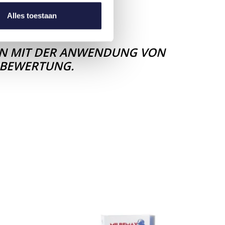
 EU-BEREICH
Alles toestaan
EN MIT DER ANWENDUNG VON
R BEWERTUNG.