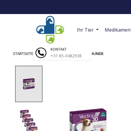
Ihr Tier
Medikamen
KONTAKT
STARTSEITE
/
VECTRA 3D | SPOT-ON FÜR HUNDE
+31 85-0482938
Product image slideshow Items