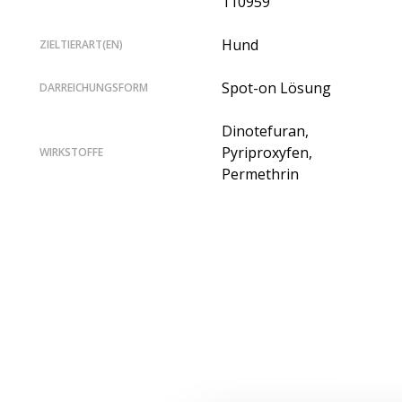
110959
Hund
ZIELTIERART(EN)
Spot-on Lösung
DARREICHUNGSFORM
Dinotefuran,
Pyriproxyfen,
WIRKSTOFFE
Permethrin