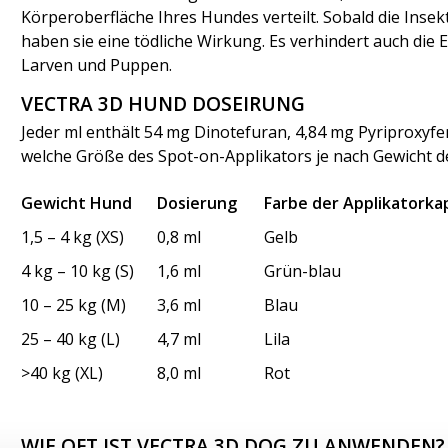
Körperoberfläche Ihres Hundes verteilt. Sobald die Ins
haben sie eine tödliche Wirkung. Es verhindert auch die 
Larven und Puppen.
VECTRA 3D HUND DOSEIRUNG
Jeder ml enthält 54 mg Dinotefuran, 4,84 mg Pyriproxyfe
welche Größe des Spot-on-Applikators je nach Gewicht 
Gewicht Hund
Dosierung
Farbe der Applikatork
1,5 – 4 kg (XS)
0,8 ml
Gelb
4 kg – 10 kg (S)
1,6 ml
Grün-blau
10 – 25 kg (M)
3,6 ml
Blau
25 – 40 kg (L)
4,7 ml
Lila
>40 kg (XL)
8,0 ml
Rot
WIE OFT IST VECTRA 3D DOG ZU ANWENDEN