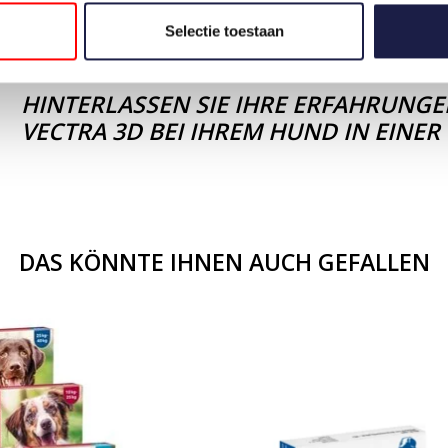
WIR AKZEPTIEREN REZEPTE AUS DEM GANZEN
Selectie toestaan
HINTERLASSEN SIE IHRE ERFAHRUNG
VECTRA 3D BEI IHREM HUND IN EINE
DAS KÖNNTE IHNEN AUCH GEFALLEN