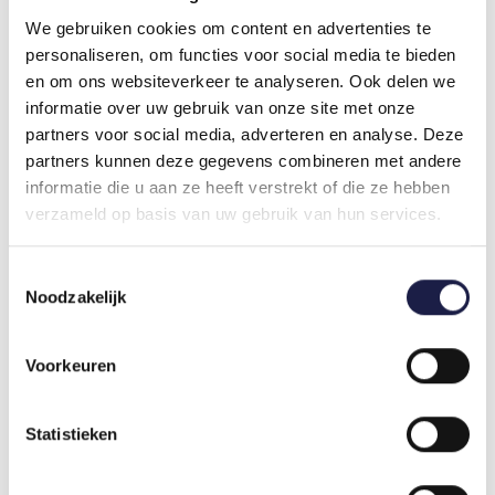
geben Sie Ihre Daten an. Die Apotheke liefert
We gebruiken cookies om content en advertenties te
Ihnen das Arzneimittel anschließend nach Prüfung
personaliseren, om functies voor social media te bieden
der Richtigkeit des Rezepts.
en om ons websiteverkeer te analyseren. Ook delen we
WIR AKZEPTIEREN REZEPTE AUS DEM
informatie over uw gebruik van onze site met onze
GANZEN EU-BEREICH
partners voor social media, adverteren en analyse. Deze
Dieses Produkt ist in zwei verschiedenen Menge
partners kunnen deze gegevens combineren met andere
erhältlich, wählen Sie bitte die Menge rechts oben
informatie die u aan ze heeft verstrekt of die ze hebben
aus.
verzameld op basis van uw gebruik van hun services.
VERSAND NACH DEUTSCHLAND ODER
ÖSTERREICH ÜBER EINEN BOTEN
Toestemmingsselectie
Noodzakelijk
Aus rechtlichen darf die Apotheke keine
Tiermedikamente grenzüberschreitend direkt an
Kunden außerhalb der Niederlande verschicken. Es
Voorkeuren
gibt aber eine gute Lösung, indem Sie einen Boten
beauftragen, Ihre Tiermedikamente abzuholen.
Statistieken
Lesen Sie bitte dazu diese
Seite
.
WIE WIRKT MELOXIDYL KATZE?