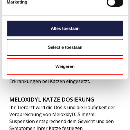
Marketing
Meloxidyl ist eine Suspension für Katzen und
enthält den aktiven Wirkstoff Meloxicam. Diese
Substanz hat eine schmerzlindernde,
entzündungshemmende und fiebersenkende
Alles toestaan
Wirkung. Meloxidyl-Suspension wird zur Linderung
von leichten bis mäßigen postoperativen
Schmerzen und Entzündungen nach chirurgischen
Selectie toestaan
Eingriffen bei Katzen, z. B. orthopädischen
Eingriffen und Weichteiloperationen, eingesetzt. Es
Weigeren
wird auch zur Linderung von Schmerzen und
Entzündungen bei chronischen Muskel-Skelett-
Erkrankungen bei Katzen eingesetzt.
MELOXIDYL KATZE DOSIERUNG
Ihr Tierarzt wird die Dosis und die Häufigkeit der
Verabreichung von Meloxidyl 0,5 mg/ml
Suspension entsprechend dem Gewicht und den
Symptomen Ihrer Katze festlegen.