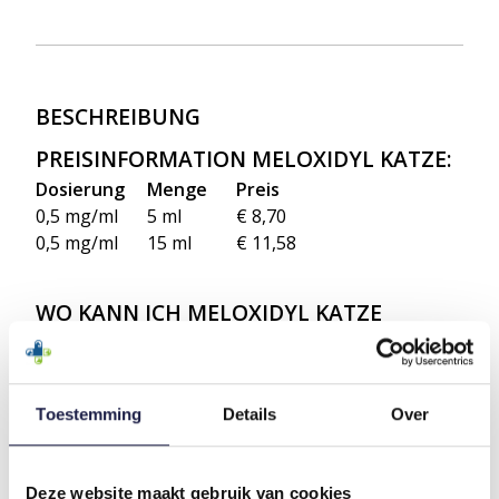
BESCHREIBUNG
PREISINFORMATION MELOXIDYL KATZE:
Dosierung
Menge
Preis
0,5 mg/ml
5 ml
€ 8,70
0,5 mg/ml
15 ml
€ 11,58
WO KANN ICH MELOXIDYL KATZE
KAUFEN?
Bestimmte Kategorien verschreibungspflichtiger
Tierarzneimittel dürfen rechtmäßig nicht direkt
Toestemming
Details
Over
über eine Website verkauft werden. Sie können
aber das Medikament in der Apotheke kaufen.
Senden Sie einen Scan oder ein Foto Ihres
Originalrezepts an
apotheek@diermedicatie.nl
und
Deze website maakt gebruik van cookies