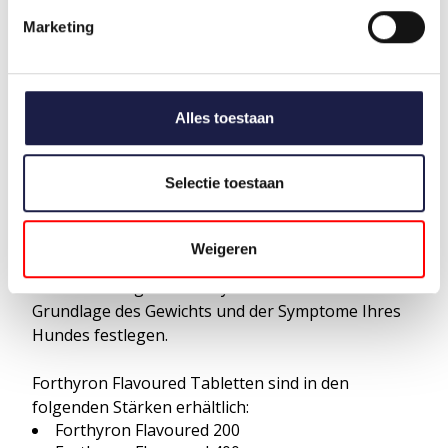
VERWENDET?
Marketing
Forthyron Flavoured T
abletten sind für die
Behandlung von Hypothyreose bei Hunden
angezeigt. Bei einer Hypothyreose produziert die
Schilddrüse nicht genügend Schilddrüsenhormone.
Alles toestaan
Eine Schilddrüsenunterfunktion ist am häufigsten
bei Hunden mittleren Alters (2-6 Jahre) und
häufiger bei größeren Rassen anzutreffen.
Selectie toestaan
FORTHYRON FLAVOURED DOSIERUNG
Weigeren
Ihr Tierarzt wird die Dosis und Häufigkeit der
Verabreichung von Forthyron Flavoured auf der
Grundlage des Gewichts und der Symptome Ihres
Hundes festlegen.
Forthyron Flavoured T
abletten sind in den
folgenden Stärken erhältlich:
Forthyron Flavoured
200