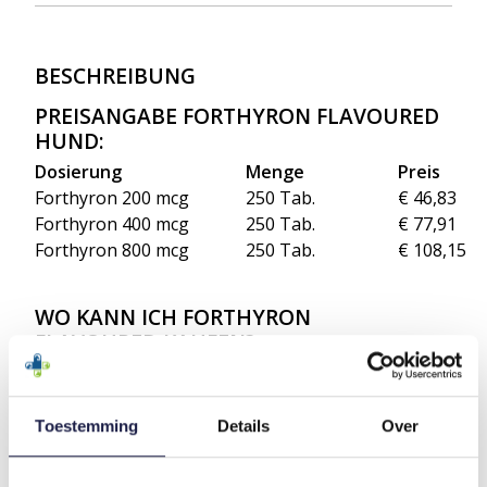
BESCHREIBUNG
PREISANGABE FORTHYRON FLAVOURED
HUND:
Dosierung
Menge
Preis
Forthyron 200 mcg
250 Tab.
€ 46,83
Forthyron 400 mcg
250 Tab.
€ 77,91
Forthyron 800 mcg
250 Tab.
€ 108,15
WO KANN ICH
FORTHYRON
FLAVOURED
KAUFEN?
Bestimmte Kategorien verschreibungspflichtiger
Tierarzneimittel dürfen rechtmäßig nicht direkt
über eine Website verkauft werden. Sie können
Toestemming
Details
Over
aber das Medikament in der Apotheke kaufen. Die
Apotheke liefert Ihnen dann das Medikament nach