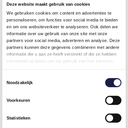
Überprüfung der Korrektheit des Rezepts.
Deze website maakt gebruik van cookies
Dieses Produkt ist in drei verschiedenen Stärken
We gebruiken cookies om content en advertenties te
erhältlich, wählen Sie die gewünschte Stärke und
personaliseren, om functies voor social media te bieden
Menge aus.
en om ons websiteverkeer te analyseren. Ook delen we
WIR AKZEPTIEREN REZEPTE AUS DEM
informatie over uw gebruik van onze site met onze
GANZEN EU-BEREICH
partners voor social media, adverteren en analyse. Deze
partners kunnen deze gegevens combineren met andere
VERSAND NACH DEUTSCHLAND ODER
informatie die u aan ze heeft verstrekt of die ze hebben
ÖSTERREICH ÜBER EINEN BOTEN
verzameld op basis van uw gebruik van hun services.
Aus rechtlichen darf die Apotheke keine
Tiermedikamente grenzüberschreitend direkt an
Toestemmingsselectie
Kunden außerhalb der Niederlande verschicken. Es
Noodzakelijk
gibt aber eine gute Lösung, indem Sie einen Boten
beauftragen, Ihre Tiermedikamente abzuholen.
Lesen Sie bitte dazu diese
Seite
.
Voorkeuren
Statistieken
WOFÜR WIRD FORTHYRON FLAVOURED