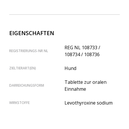
EIGENSCHAFTEN
REG NL 108733 /
REGISTRIERUNGS-NR NL
108734 / 108736
Hund
ZIELTIERART(EN)
Tablette zur oralen
DARREICHUNGSFORM
Einnahme
Levothyroxine sodium
WIRKSTOFFE