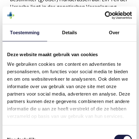
Ursache liegt in der genetischen Veranlagung,
aber auch schlechte Bewegungsgewohnheiten und
eine falsche Ernährung können eine Rolle spielen.
Gelenkverschleiß geht oft mit Schmerzen einher
Toestemming
Details
Over
und tritt häufig in den Kniegelenken, Hüftgelenken
und Ellenbogen auf. Dies kann dazu führen, dass
Ihr Hund weniger mobil wird. Gegen den
Deze website maakt gebruik van cookies
Gelenkverschleiß gibt es verschiedene
We gebruiken cookies om content en advertenties te
Behandlungsmöglichkeiten.
personaliseren, om functies voor social media te bieden
en om ons websiteverkeer te analyseren. Ook delen we
WIE WIRKT FLEXADIN ADVANCED?
informatie over uw gebruik van onze site met onze
Flexadin Advanced wird bei nachgewiesenen
partners voor social media, adverteren en analyse. Deze
Schäden in einem oder mehreren Gelenken
partners kunnen deze gegevens combineren met andere
empfohlen. Die Flexadin Advanced Kautabletten
informatie die u aan ze heeft verstrekt of die ze hebben
bestehen aus einer Zusammensetzung der
verzameld op basis van uw gebruik van hun services.
folgenden Inhaltsstoffe: UCII (nicht denaturiertes
Kollagen Typ II), Omega-3-Fettsäuren, Boswellia
Toestemmingsselectie