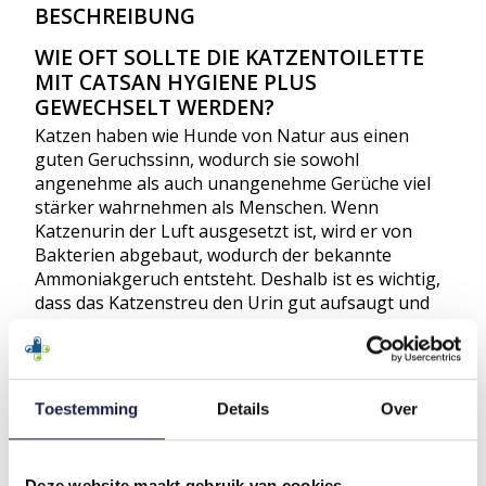
BESCHREIBUNG
WIE OFT SOLLTE DIE KATZENTOILETTE
MIT CATSAN HYGIENE PLUS
GEWECHSELT WERDEN?
Katzen haben wie Hunde von Natur aus einen
guten Geruchssinn, wodurch sie sowohl
angenehme als auch unangenehme Gerüche viel
stärker wahrnehmen als Menschen. Wenn
Katzenurin der Luft ausgesetzt ist, wird er von
Bakterien abgebaut, wodurch der bekannte
Ammoniakgeruch entsteht. Deshalb ist es wichtig,
dass das Katzenstreu den Urin gut aufsaugt und
diesen Geruch verhindert. Das Letzte, was Sie
wollen, ist, dass Ihre Katze die Katzentoilette
meidet, weil sie nicht gut riecht!
Toestemming
Details
Over
Wir empfehlen, den Kot und Urin jeden Tag aus
dem Behälter zu schaufeln. Jeden zweiten Tag
können Sie eine kleine Schicht Catsan Hygiene Plus
hinzufügen. Alle 2 bis 4 Wochen können Sie die
Deze website maakt gebruik van cookies