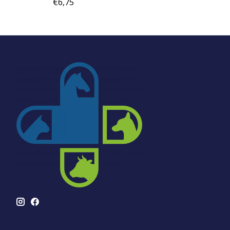
€6,75