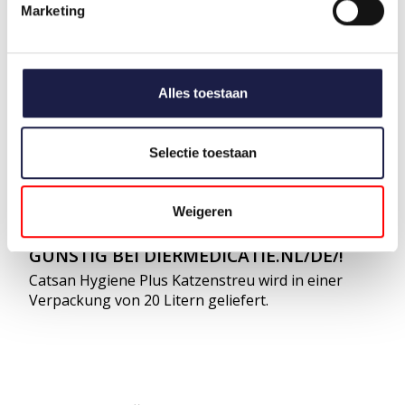
Marketing
Wenn Sie Catsan Hygiene Plus Katzenstreu
verwenden, genießen Sie die folgenden Vorteile:
3 x effektiver in der Geruchsvermeidung als
normale Katzenstreu;
Alles toestaan
Einzigartige mineralische Körnung absorbiert
Feuchtigkeit wie ein Schwamm;
Hergestellt aus 100% natürlichem Material;
Selectie toestaan
Staubfreie Katzenstreu.
Weigeren
BESTELLEN SIE CATSAN HYGIENE PLUS
GÜNSTIG BEI DIERMEDICATIE.NL/DE/!
Catsan Hygiene Plus Katzenstreu wird in einer
Verpackung von 20 Litern geliefert.