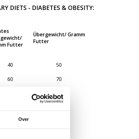
Y DIETS - DIABETES & OBESITY:
htes
Übergewicht/ Gramm
gewicht
/
Futter
mm Futter
40
50
60
70
105
120
140
170
Over
175
205
210
245