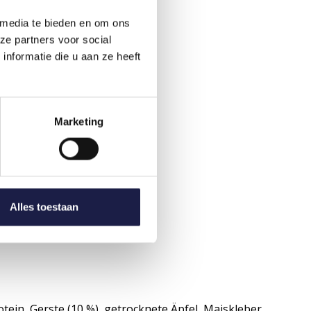
 media te bieden en om ons
240
280
ze partners voor social
nformatie die u aan ze heeft
270
315
300
350
325
380
Marketing
350
410
380
440
Alles toestaan
ein, Gerste (10 %), getrocknete Äpfel, Maiskleber,