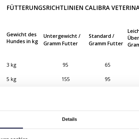
FÜTTERUNGSRICHTLINIEN CALIBRA VETERINAR
Leic
Gewicht des
Untergewicht /
Standard /
Über
Hundes in kg
Gramm Futter
Gramm Futter
Gra
3 kg
95
65
5 kg
155
95
10 kg
230
160
15 kg
310
215
Details
20 kg
385
260
25 kg
455
315