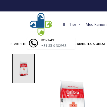
Ihr Tier
Medikamen
KONTAKT
STARTSEITE
/
CALIBRA VETERINARY DIETS – DIABETES & OBESI
+31 85-0482938
Product image slideshow Items