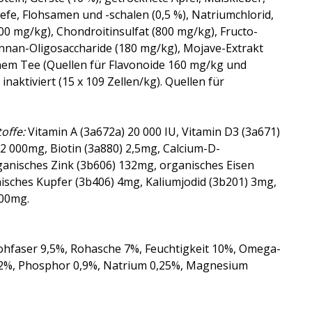
hefe, Flohsamen und -schalen (0,5 %), Natriumchlorid,
00 mg/kg), Chondroitinsulfat (800 mg/kg), Fructo-
nnan-Oligosaccharide (180 mg/kg), Mojave-Extrakt
nem Tee (Quellen für Flavonoide 160 mg/kg und
naktiviert (15 x 109 Zellen/kg). Quellen für
offe:
Vitamin A (3a672a) 20 000 IU, Vitamin D3 (3a671)
) 2 000mg, Biotin (3a880) 2,5mg, Calcium-D-
ganisches Zink (3b606) 132mg, organisches Eisen
sches Kupfer (3b406) 4mg, Kaliumjodid (3b201) 3mg,
000mg.
ohfaser 9,5%, Rohasche 7%, Feuchtigkeit 10%, Omega-
1,2%, Phosphor 0,9%, Natrium 0,25%, Magnesium