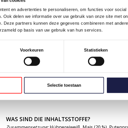
 van cookies
ent en advertenties te personaliseren, om functies voor social
30 kg
520
360
. Ook delen we informatie over uw gebruik van onze site met on
e. Deze partners kunnen deze gegevens combineren met andere i
35 kg
585
405
erzameld op basis van uw gebruik van hun services.
40 kg
645
450
45 kg
705
490
Voorkeuren
Statistieken
50 kg
670
530
55 kg
820
570
Selectie toestaan
WAS SIND DIE INHALTSSTOFFE?
Zusammensetzung:
Hühnereiweiß, Mais (20 %), Putenprot