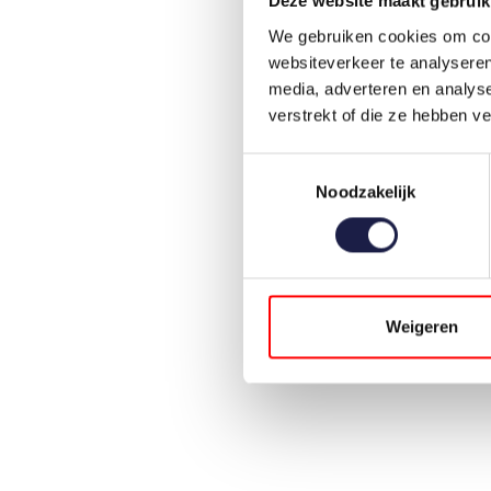
Deze website maakt gebruik
We gebruiken cookies om cont
websiteverkeer te analyseren
media, adverteren en analys
verstrekt of die ze hebben v
Toestemmingsselectie
Noodzakelijk
Weigeren