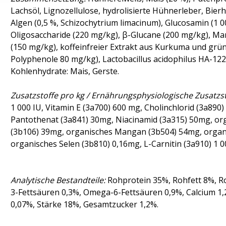
Lachsöl, Lignozellulose, hydrolisierte Hühnerleber, Bier
Algen (0,5 %, Schizochytrium limacinum), Glucosamin (1 0
Oligosaccharide (220 mg/kg), β-Glucane (200 mg/kg), Ma
(150 mg/kg), koffeinfreier Extrakt aus Kurkuma und grü
Polyphenole 80 mg/kg), Lactobacillus acidophilus HA-122 i
Kohlenhydrate: Mais, Gerste.
Zusatzstoffe pro kg / Ernährungsphysiologische Zusatzst
1 000 IU, Vitamin E (3a700) 600 mg, Cholinchlorid (3a890
Pantothenat (3a841) 30mg, Niacinamid (3a315) 50mg, or
(3b106) 39mg, organisches Mangan (3b504) 54mg, organi
organisches Selen (3b810) 0,16mg, L-Carnitin (3a910) 1 
Analytische Bestandteile:
Rohprotein 35%, Rohfett 8%, R
3-Fettsäuren 0,3%, Omega-6-Fettsäuren 0,9%, Calcium 
0,07%, Stärke 18%, Gesamtzucker 1,2%.